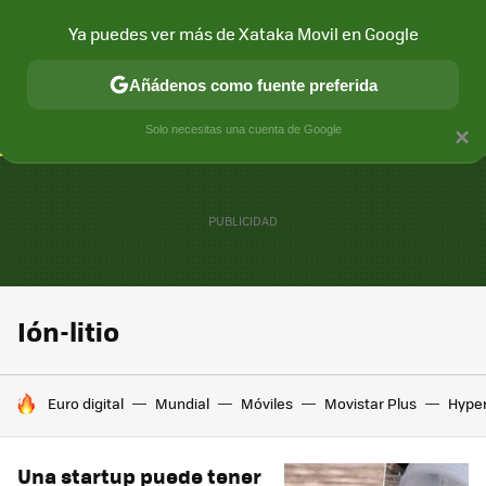
Ya puedes ver más de Xataka Movil en Google
CONECTIVIDAD
MÓVIL Y SOCIEDAD
APLICACIONES
COM
Añádenos como fuente preferida
Solo necesitas una cuenta de Google
×
Ión-litio
HOY SE HABLA DE
Euro digital
Mundial
Móviles
Movistar Plus
Hype
Una startup puede tener