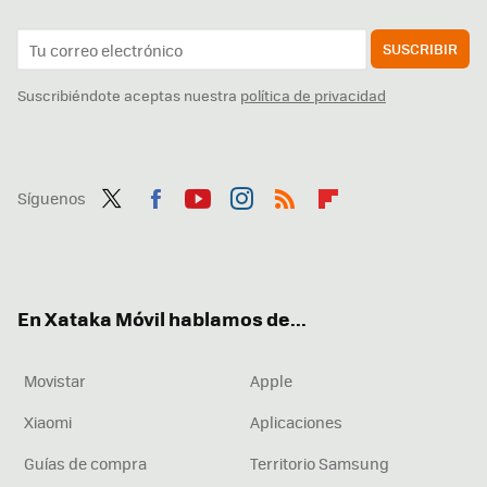
SUSCRIBIR
Suscribiéndote aceptas nuestra
política de privacidad
Síguenos
Twit
Fac
You
Inst
RSS
Flip
ter
ebo
tub
agr
boa
ok
e
am
rd
En Xataka Móvil hablamos de...
Movistar
Apple
Xiaomi
Aplicaciones
Guías de compra
Territorio Samsung