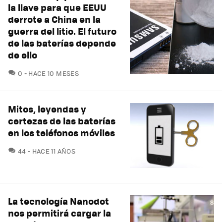
la llave para que EEUU
derrote a China en la
guerra del litio. El futuro
de las baterías depende
de ello
COMENTARIOS
0
HACE 10 MESES
Mitos, leyendas y
certezas de las baterías
en los teléfonos móviles
COMENTARIOS
44
HACE 11 AÑOS
La tecnología Nanodot
nos permitirá cargar la