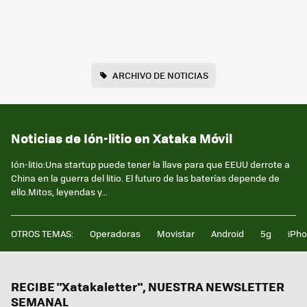
ARCHIVO DE NOTICIAS
Noticias de Ión-litio en Xataka Móvil
Ión-litio:Una startup puede tener la llave para que EEUU derrote a
China en la guerra del litio. El futuro de las baterías depende de
ello.Mitos, leyendas y...
OTROS TEMAS:
Operadoras
Movistar
Android
5g
iPh
RECIBE "Xatakaletter", NUESTRA NEWSLETTER
SEMANAL