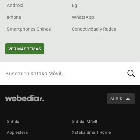
Android
5g
iPhone
WhatsApp
Smartphones Chinos
Conectividad y Redes
VER MÁS TEMAS
BUSCA
SUBIR
Xataka
Xataka Móvil
Applesfera
Xataka Smart Home