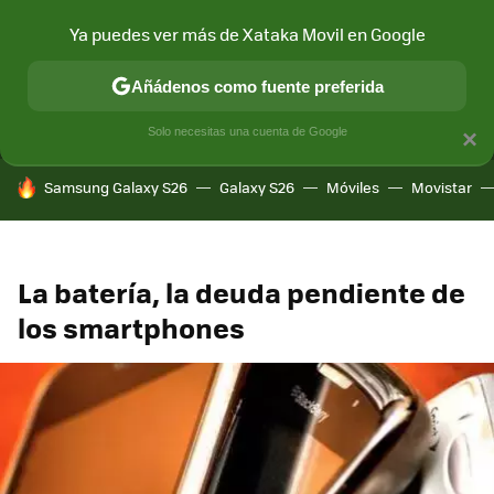
Ya puedes ver más de Xataka Movil en Google
MENÚ
NUEVO
Añádenos como fuente preferida
CONECTIVIDAD
MÓVIL Y SOCIEDAD
APLICACIONES
COM
Solo necesitas una cuenta de Google
×
HOY SE HABLA DE
Samsung Galaxy S26
Galaxy S26
Móviles
Movistar
La batería, la deuda pendiente de
los smartphones