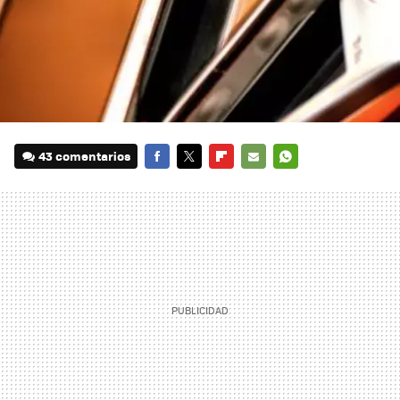
43 comentarios
FACEBOOK
TWITTER
FLIPBOARD
E-
WHATSAPP
MAIL