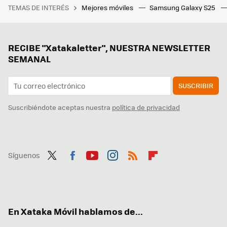
TEMAS DE INTERÉS
Mejores móviles
Samsung Galaxy S25
RECIBE "Xatakaletter", NUESTRA NEWSLETTER
SEMANAL
SUSCRIBIR
Suscribiéndote aceptas nuestra
política de privacidad
Síguenos
Twit
Fac
You
Inst
RSS
Flip
ter
ebo
tub
agr
boa
ok
e
am
rd
En Xataka Móvil hablamos de...