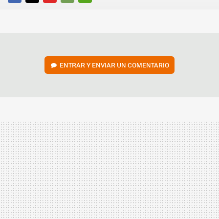
FACEBOOK
TWITTER
FLIPBOARD
E-
WHATSAPP
MAIL
ENTRAR Y ENVIAR UN COMENTARIO