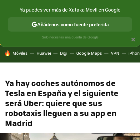
Ya puedes ver más de Xataka Movil en Google
CONECTIVIDAD
MÓVIL Y SOCIEDAD
APLICACIONES
COM
Añádenos como fuente preferida
Solo necesitas una cuenta de Google
×
HOY SE HABLA DE
Móviles
Huawei
Digi
Google Maps
VPN
iPhon
Ya hay coches autónomos de
Tesla en España y el siguiente
será Uber: quiere que sus
robotaxis lleguen a su app en
Madrid