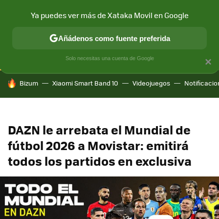
Ya puedes ver más de Xataka Movil en Google
CONECTIVIDAD
MÓVIL Y SOCIEDAD
APLICACIONES
COM
Añádenos como fuente preferida
Solo necesitas una cuenta de Google
×
HOY SE HABLA DE
Bizum
Xiaomi Smart Band 10
Videojuegos
Notificaci
DAZN le arrebata el Mundial de
fútbol 2026 a Movistar: emitirá
todos los partidos en exclusiva