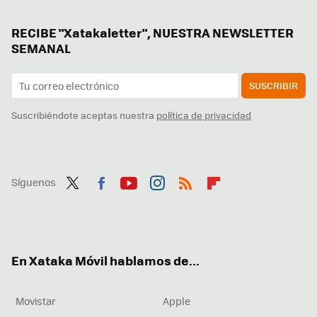
RECIBE "Xatakaletter", NUESTRA NEWSLETTER
SEMANAL
SUSCRIBIR
Suscribiéndote aceptas nuestra
política de privacidad
Síguenos
Twit
Fac
You
Inst
RSS
Flip
ter
ebo
tub
agr
boa
ok
e
am
rd
En Xataka Móvil hablamos de...
Movistar
Apple