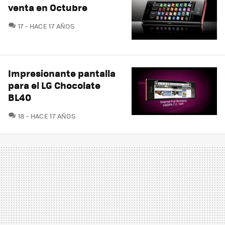
venta en Octubre
COMENTARIOS
17
HACE 17 AÑOS
Impresionante pantalla
para el LG Chocolate
BL40
COMENTARIOS
18
HACE 17 AÑOS