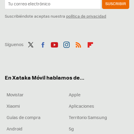
SUSCRIBIR
Suscribiéndote aceptas nuestra
política de privacidad
Síguenos
Twit
Fac
You
Inst
RSS
Flip
ter
ebo
tub
agr
boa
ok
e
am
rd
En Xataka Móvil hablamos de...
Movistar
Apple
Xiaomi
Aplicaciones
Guías de compra
Territorio Samsung
Android
5g