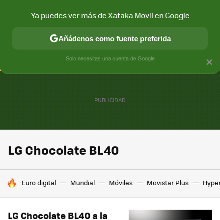
Ya puedes ver más de Xataka Movil en Google
CONECTIVIDAD
MÓVIL Y SOCIEDAD
APLICACIONES
COM
Añádenos como fuente preferida
Solo necesitas una cuenta de Google
×
LG Chocolate BL40
HOY SE HABLA DE
Euro digital
Mundial
Móviles
Movistar Plus
Hype
LG Chocolate BL40 a la