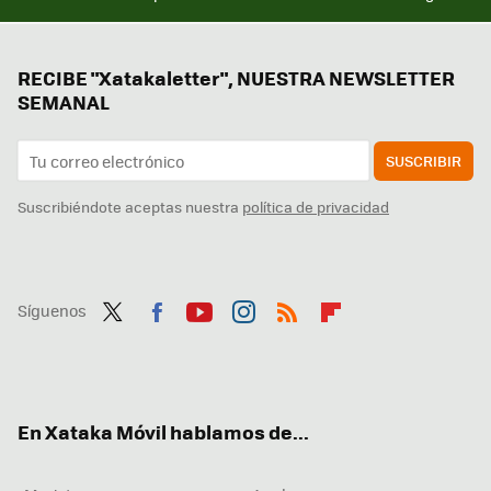
RECIBE "Xatakaletter", NUESTRA NEWSLETTER
SEMANAL
SUSCRIBIR
Suscribiéndote aceptas nuestra
política de privacidad
Síguenos
Twit
Fac
You
Inst
RSS
Flip
ter
ebo
tub
agr
boa
ok
e
am
rd
En Xataka Móvil hablamos de...