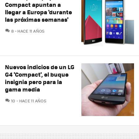
Compact apuntan a
llegar a Europa 'durante
las próximas semanas'
COMENTARIOS
8
HACE 11 AÑOS
Nuevos indicios de un LG
G4 'Compact', el buque
insignia pero para la
gama media
COMENTARIOS
10
HACE 11 AÑOS