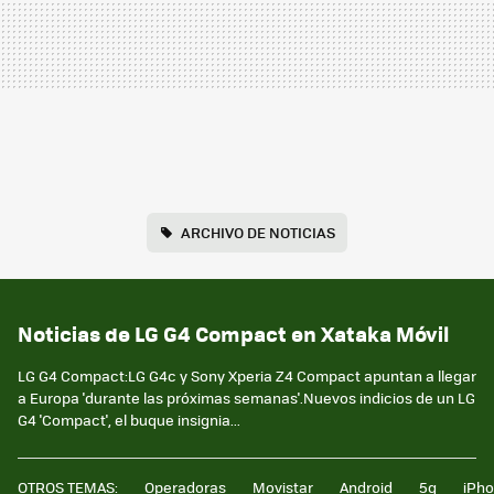
ARCHIVO DE NOTICIAS
Noticias de LG G4 Compact en Xataka Móvil
LG G4 Compact:LG G4c y Sony Xperia Z4 Compact apuntan a llegar
a Europa 'durante las próximas semanas'.Nuevos indicios de un LG
G4 'Compact', el buque insignia...
OTROS TEMAS:
Operadoras
Movistar
Android
5g
iPh