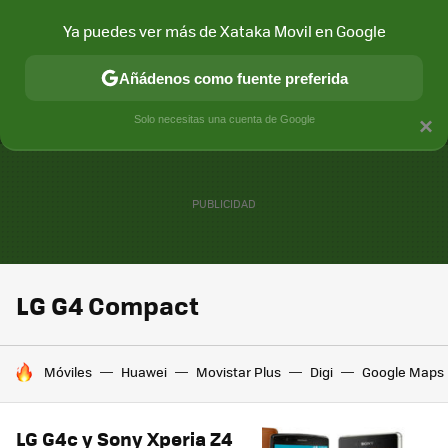
Ya puedes ver más de Xataka Movil en Google
MENÚ
NUEVO
Añádenos como fuente preferida
CONECTIVIDAD
MÓVIL Y SOCIEDAD
APLICACIONES
COM
Solo necesitas una cuenta de Google
×
LG G4 Compact
HOY SE HABLA DE
Móviles
Huawei
Movistar Plus
Digi
Google Maps
LG G4c y Sony Xperia Z4