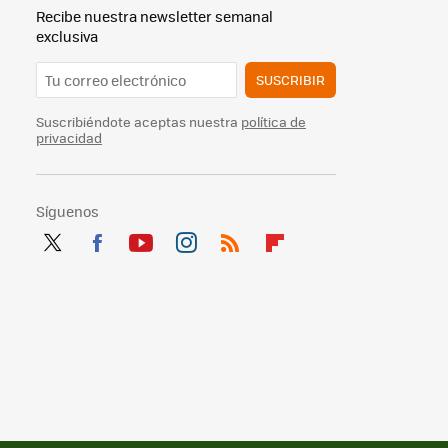
Recibe nuestra newsletter semanal
exclusiva
SUSCRIBIR
Suscribiéndote aceptas nuestra
política de
privacidad
Síguenos
Twit
Fac
You
Inst
RSS
Flip
ter
ebo
tub
agr
boa
ok
e
am
rd