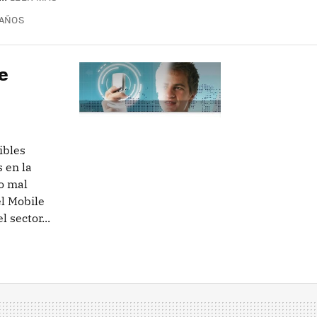
 AÑOS
e
ibles
 en la
o mal
el Mobile
 sector...