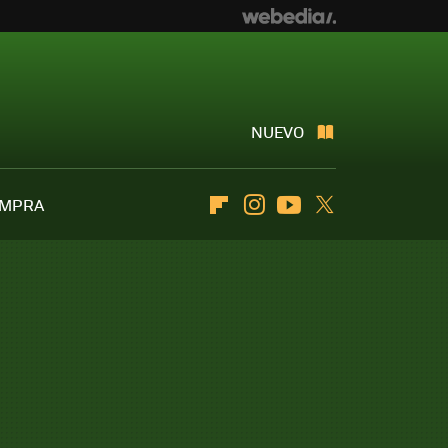
NUEVO
OMPRA
Flipboard
Instagram
Youtube
Twitter