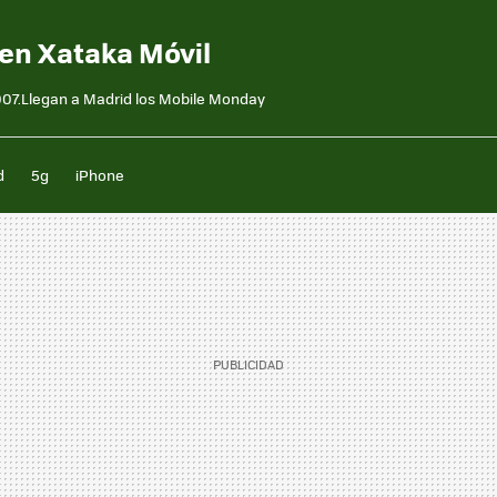
en Xataka Móvil
07.Llegan a Madrid los Mobile Monday
d
5g
iPhone