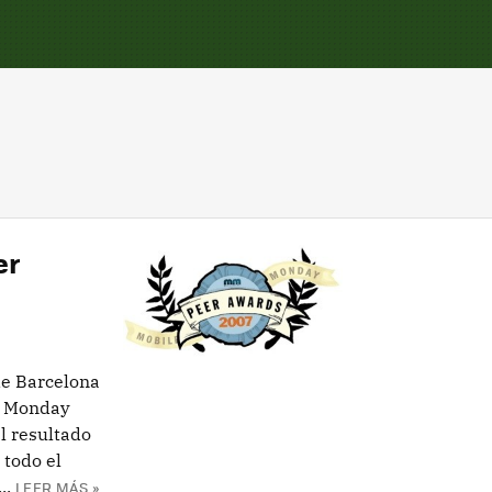
er
e Barcelona
le Monday
l resultado
 todo el
..
LEER MÁS »