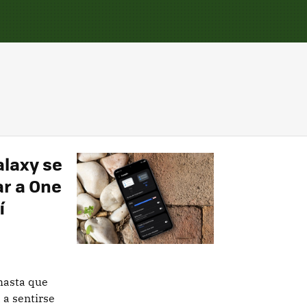
alaxy se
ar a One
í
hasta que
 a sentirse