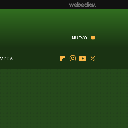
NUEVO
OMPRA
Flipboard
Instagram
Youtube
Twitter