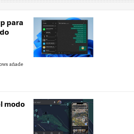
p para
odo
ows añade
el modo