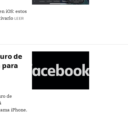
n iOS: estos
tivarlo
LEER
uro de
n para
uro de
á
 gama iPhone.