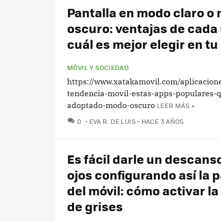
Pantalla en modo claro o
oscuro: ventajas de cada
cuál es mejor elegir en tu
MÓVIL Y SOCIEDAD
https://www.xatakamovil.com/aplicacion
tendencia-movil-estas-apps-populares-
adoptado-modo-oscuro
LEER MÁS »
COMENTARIOS
0
EVA R. DE LUIS
HACE 3 AÑOS
Es fácil darle un descanso
ojos configurando así la p
del móvil: cómo activar la
de grises