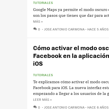
TUTORIALES
Google Maps ya permite el modo oscuro e
son los pasos que tienes que dar para ac
MÁS »
COMENTARIOS
0
JOSE ANTONIO CARMONA
HACE 5 AÑOS
Cómo activar el modo osc
Facebook en la aplicació
iOS
TUTORIALES
Te explicamos cómo activar el modo osc
Facebook para iOS. La nueva interfaz est
empezando a llegar a los usuarios de la
LEER MÁS »
COMENTARIOS
0
JOSE ANTONIO CARMONA
HACE 6 AÑOS