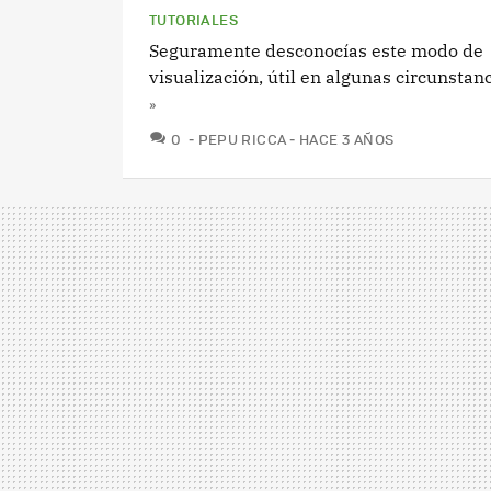
TUTORIALES
Seguramente desconocías este modo de
visualización, útil en algunas circunstan
»
COMENTARIOS
0
PEPU RICCA
HACE 3 AÑOS