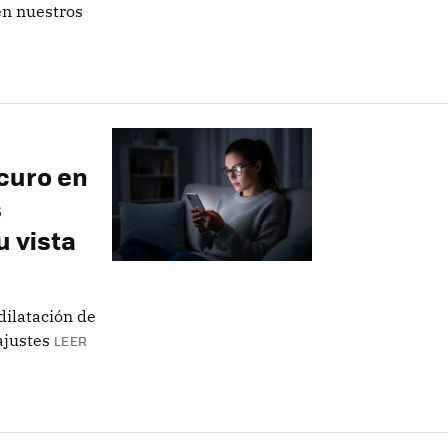
en nuestros
curo en
s
u vista
dilatación de
ajustes
LEER