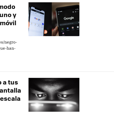
 modo
 uno y
 móvil
es/negro-
que-han-
 a tus
antalla
 escala