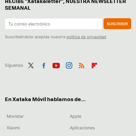
RECIBE "Xatakaletter", NUESTRA NEWSLETTER
SEMANAL
SUSCRIBIR
Suscribiéndote aceptas nuestra
política de privacidad
Síguenos
Twit
Fac
You
Inst
RSS
Flip
ter
ebo
tub
agr
boa
ok
e
am
rd
En Xataka Móvil hablamos de...
Movistar
Apple
Xiaomi
Aplicaciones