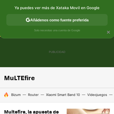
Ya puedes ver más de Xataka Movil en Google
CONECTIVIDAD
MÓVIL Y SOCIEDAD
APLICACIONES
Añádenos como fuente preferida
Solo necesitas una cuenta de Google
×
MuLTEfire
HOY SE HABLA DE
Bizum
Router
Xiaomi Smart Band 10
Videojuegos
Multefire, la apuesta de