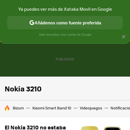
Ya puedes ver más de Xataka Movil en Google
CONECTIVIDAD
MÓVIL Y SOCIEDAD
APLICACIONES
COM
Añádenos como fuente preferida
Solo necesitas una cuenta de Google
×
Nokia 3210
HOY SE HABLA DE
Bizum
Xiaomi Smart Band 10
Videojuegos
Notificaci
El Nokia 3210 no estaba