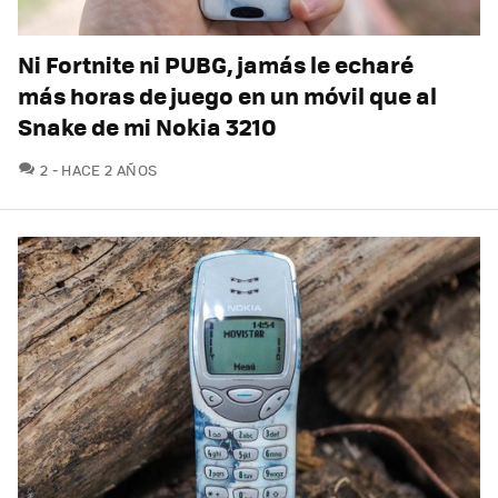
Ni Fortnite ni PUBG, jamás le echaré
más horas de juego en un móvil que al
Snake de mi Nokia 3210
COMENTARIOS
2
HACE 2 AÑOS