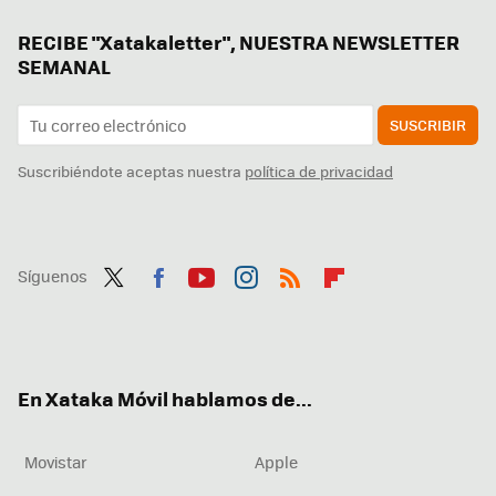
RECIBE "Xatakaletter", NUESTRA NEWSLETTER
SEMANAL
SUSCRIBIR
Suscribiéndote aceptas nuestra
política de privacidad
Síguenos
Twit
Fac
You
Inst
RSS
Flip
ter
ebo
tub
agr
boa
ok
e
am
rd
En Xataka Móvil hablamos de...
Movistar
Apple