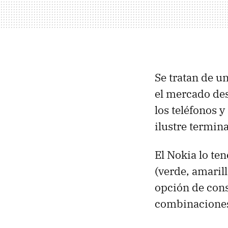
Se tratan de u
el mercado de
los teléfonos y
ilustre termina
El Nokia lo te
(verde, amaril
opción de const
combinaciones 