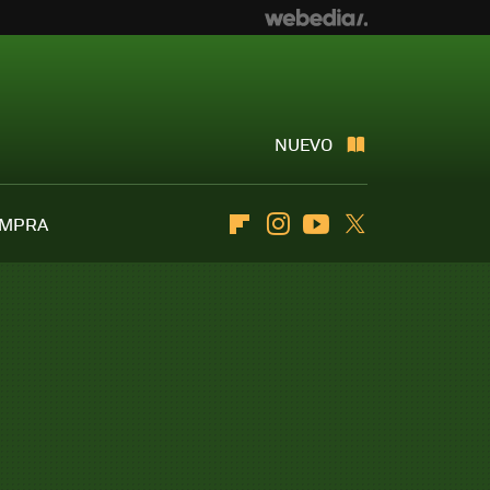
NUEVO
OMPRA
Flipboard
Instagram
Youtube
Twitter