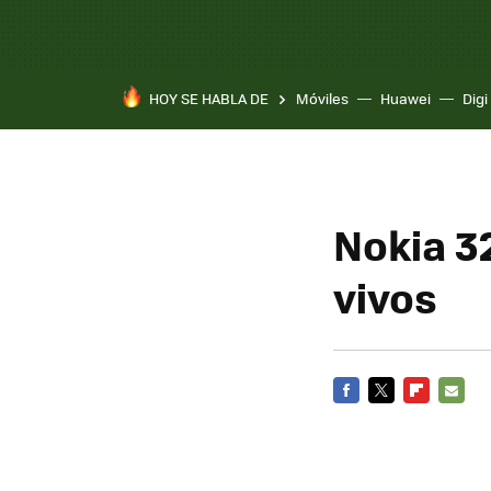
HOY SE HABLA DE
Móviles
Huawei
Digi
Nokia 3
vivos
FACEBOOK
TWITTER
FLIPBOARD
E-
MAIL