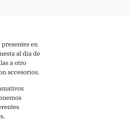
 presentes en
uesta al día de
las a otro
con accesorios.
lamativos
tenemos
ferentes
s.