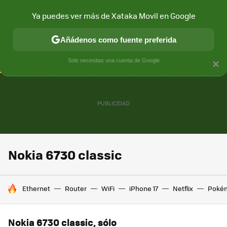
Ya puedes ver más de Xataka Movil en Google
CONECTIVIDAD
MÓVIL Y SOCIEDAD
APLICACIONES
COM
Añádenos como fuente preferida
Solo necesitas una cuenta de Google
×
Nokia 6730 classic
HOY SE HABLA DE
Ethernet
Router
WiFi
iPhone 17
Netflix
Poké
Nokia 6730 classic, sólo