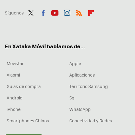
Síguenos
Twit
Fac
You
Inst
RSS
Flip
ter
ebo
tub
agr
boa
ok
e
am
rd
En Xataka Móvil hablamos de...
Movistar
Apple
Xiaomi
Aplicaciones
Guías de compra
Territorio Samsung
Android
5g
iPhone
WhatsApp
Smartphones Chinos
Conectividad y Redes