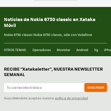
Noticias de Nokia 6730 classic en Xataka
Móvil
Nokia 6730 classic:Nokia 6730 classic, sólo con Vodafone
OTROS TEMAS:
Operadoras
Movistar
Android
5g
iPh
RECIBE "Xatakaletter", NUESTRA NEWSLETTER
SEMANAL
SUSCRIBIR
Suscribiéndote aceptas nuestra
política de privacidad