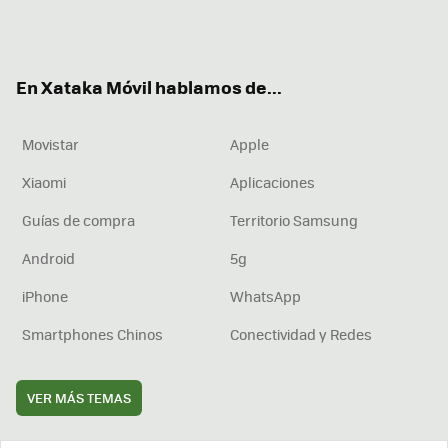
Twit
Fac
You
Inst
RSS
Flip
ter
ebo
tub
agr
boa
ok
e
am
rd
En Xataka Móvil hablamos de...
Movistar
Apple
Xiaomi
Aplicaciones
Guías de compra
Territorio Samsung
Android
5g
iPhone
WhatsApp
Smartphones Chinos
Conectividad y Redes
VER MÁS TEMAS