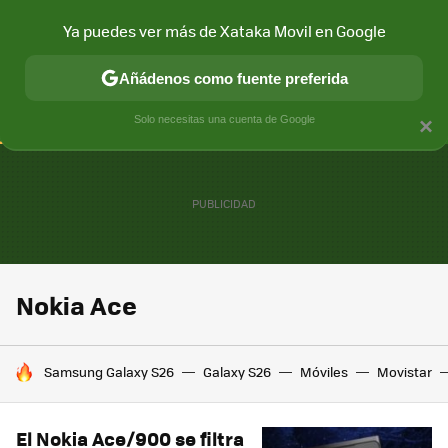
Ya puedes ver más de Xataka Movil en Google
CONECTIVIDAD
MÓVIL Y SOCIEDAD
APLICACIONES
COM
Añádenos como fuente preferida
Solo necesitas una cuenta de Google
×
Nokia Ace
HOY SE HABLA DE
Samsung Galaxy S26
Galaxy S26
Móviles
Movistar
El Nokia Ace/900 se filtra