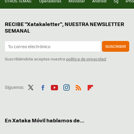
OTROS TEMAS:
Operadoras
Movistar
Android
5g
iPh
RECIBE "Xatakaletter", NUESTRA NEWSLETTER
SEMANAL
SUSCRIBIR
Suscribiéndote aceptas nuestra
política de privacidad
Síguenos
Twit
Fac
You
Inst
RSS
Flip
ter
ebo
tub
agr
boa
ok
e
am
rd
En Xataka Móvil hablamos de...