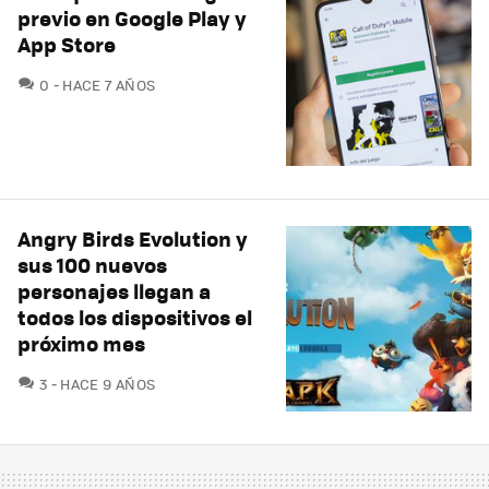
previo en Google Play y
App Store
COMENTARIOS
0
HACE 7 AÑOS
Angry Birds Evolution y
sus 100 nuevos
personajes llegan a
todos los dispositivos el
próximo mes
COMENTARIOS
3
HACE 9 AÑOS