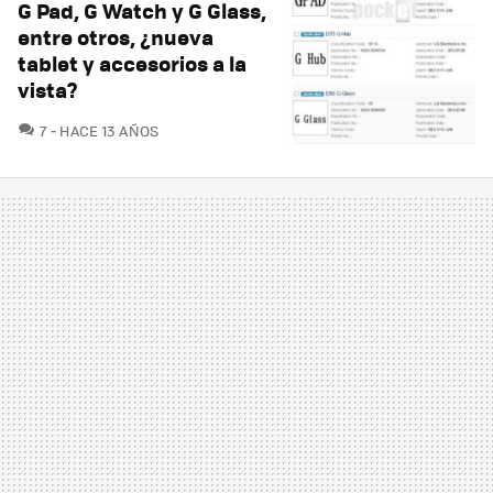
G Pad, G Watch y G Glass,
entre otros, ¿nueva
tablet y accesorios a la
vista?
COMENTARIOS
7
HACE 13 AÑOS