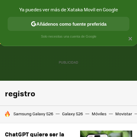
Ya puedes ver más de Xataka Movil en Google
CONECTIVIDAD
MÓVIL Y SOCIEDAD
APLICACIONES
COM
Añádenos como fuente preferida
Solo necesitas una cuenta de Google
×
registro
HOY SE HABLA DE
Samsung Galaxy S26
Galaxy S26
Móviles
Movistar
ChatGPT quiere ser la