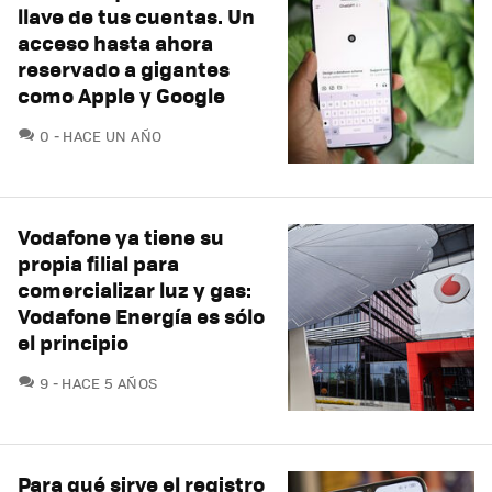
llave de tus cuentas. Un
acceso hasta ahora
reservado a gigantes
como Apple y Google
COMENTARIOS
0
HACE UN AÑO
Vodafone ya tiene su
propia filial para
comercializar luz y gas:
Vodafone Energía es sólo
el principio
COMENTARIOS
9
HACE 5 AÑOS
Para qué sirve el registro