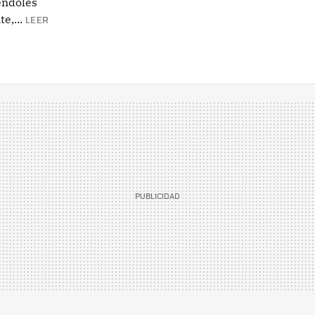
éndoles
e,...
LEER