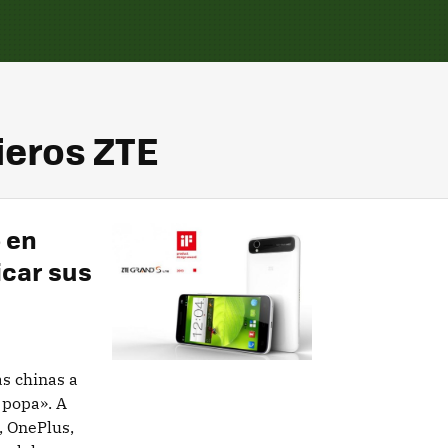
ieros ZTE
 en
icar sus
s chinas a
 popa». A
, OnePlus,