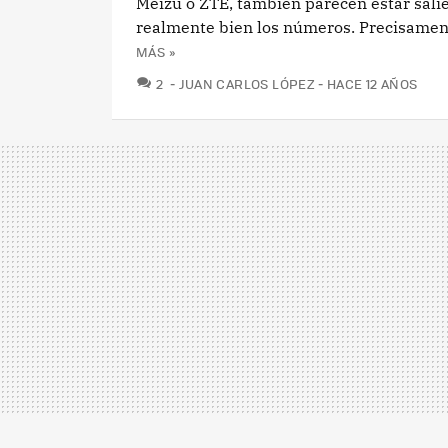
Meizu o ZTE, también parecen estar sali
realmente bien los números. Precisament
MÁS »
COMENTARIOS
2
JUAN CARLOS LÓPEZ
HACE 12 AÑOS