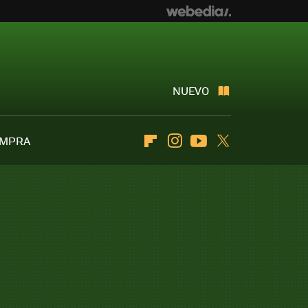
NUEVO
OMPRA
Flipboard
Instagram
Youtube
Twitter