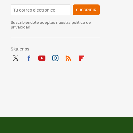
SUSCRIBIR
Suscribiéndote aceptas nuestra
política de
privacidad
Síguenos
Twit
Fac
You
Inst
RSS
Flip
ter
ebo
tub
agr
boa
ok
e
am
rd