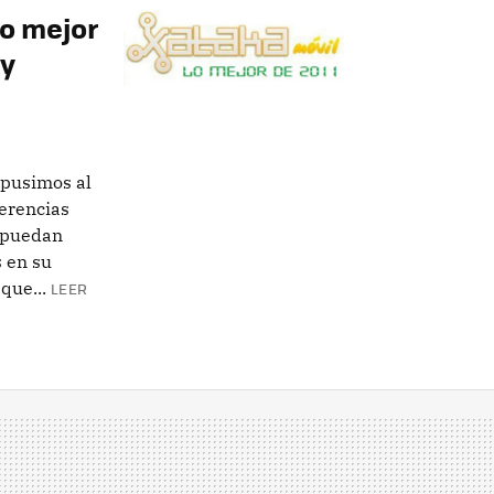
lo mejor
 y
opusimos al
ferencias
 puedan
s en su
que...
LEER