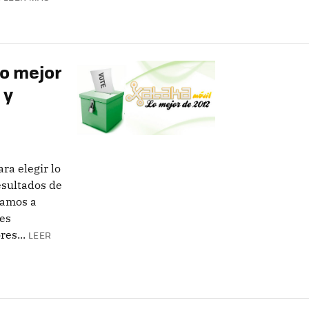
lo mejor
 y
ra elegir lo
esultados de
vamos a
res
es...
LEER