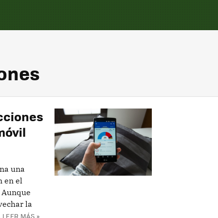
iones
ecciones
móvil
ona una
n en el
. Aunque
vechar la
.
LEER MÁS »