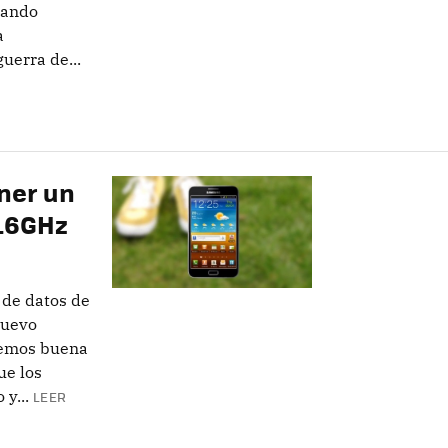
nando
a
uerra de...
ener un
1.6GHz
 de datos de
nuevo
nemos buena
ue los
y...
LEER