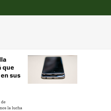
lla
á que
 en sus
 de
nos la lucha