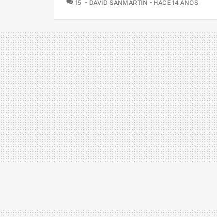
COMENTARIOS
15
DAVID SANMARTÍN
HACE 14 AÑOS