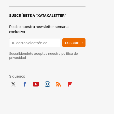
SUSCRÍBETE A "XATAKALETTER"
Recibe nuestra newsletter semanal
exclusiva
SUSCRIBIR
Suscribiéndote aceptas nuestra
política de
privacidad
Síguenos
Twit
Fac
You
Inst
RSS
Flip
ter
ebo
tub
agr
boa
ok
e
am
rd