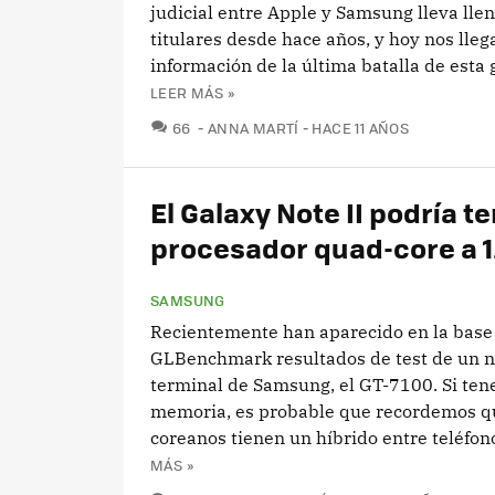
judicial entre Apple y Samsung lleva lle
titulares desde hace años, y hoy nos lleg
información de la última batalla de esta g
LEER MÁS »
COMENTARIOS
66
ANNA MARTÍ
HACE 11 AÑOS
El Galaxy Note II podría t
procesador quad-core a 
SAMSUNG
Recientemente han aparecido en la base
GLBenchmark resultados de test de un 
terminal de Samsung, el GT-7100. Si te
memoria, es probable que recordemos q
coreanos tienen un híbrido entre teléfono 
MÁS »