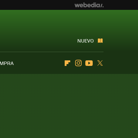
NUEVO
OMPRA
Flipboard
Instagram
Youtube
Twitter