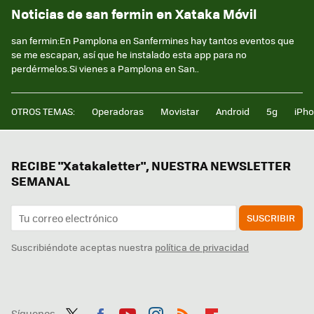
Noticias de san fermin en Xataka Móvil
san fermin:En Pamplona en Sanfermines hay tantos eventos que
se me escapan, así que he instalado esta app para no
perdérmelos.Si vienes a Pamplona en San..
OTROS TEMAS:
Operadoras
Movistar
Android
5g
iPh
RECIBE "Xatakaletter", NUESTRA NEWSLETTER
SEMANAL
SUSCRIBIR
Suscribiéndote aceptas nuestra
política de privacidad
Síguenos