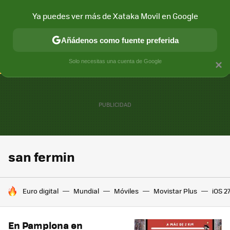
Ya puedes ver más de Xataka Movil en Google
CONECTIVIDAD
MÓVIL Y SOCIEDAD
APLICACIONES
COM
Añádenos como fuente preferida
Solo necesitas una cuenta de Google
×
san fermin
HOY SE HABLA DE
Euro digital
Mundial
Móviles
Movistar Plus
iOS 2
En Pamplona en