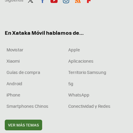
Twit
Fac
You
Inst
RSS
Flip
ter
ebo
tub
agr
boa
ok
e
am
rd
En Xataka Móvil hablamos de...
Movistar
Apple
Xiaomi
Aplicaciones
Guías de compra
Territorio Samsung
Android
5g
iPhone
WhatsApp
Smartphones Chinos
Conectividad y Redes
VER MÁS TEMAS