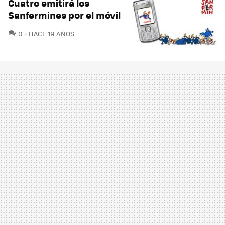
Cuatro emitirá los
Sanfermines por el móvil
COMENTARIOS
0
HACE 19 AÑOS