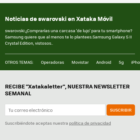
Noticias de swarovski en Xataka Móvil
swarovski:¿Comprarías una carcasa 'de lujo' para tu smartphone?
Samsung quiere que al menos te lo plantees.Samsung Galaxy S II
Crystal Edition, vistosos..
OTROS TEMAS:
Operadoras
Movistar
Android
5g
iPh
RECIBE "Xatakaletter", NUESTRA NEWSLETTER
SEMANAL
SUSCRIBIR
Suscribiéndote aceptas nuestra
política de privacidad