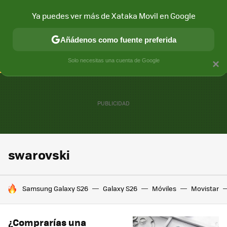
Ya puedes ver más de Xataka Movil en Google
CONECTIVIDAD
MÓVIL Y SOCIEDAD
APLICACIONES
COM
Añádenos como fuente preferida
Solo necesitas una cuenta de Google
×
swarovski
HOY SE HABLA DE
Samsung Galaxy S26
Galaxy S26
Móviles
Movistar
¿Comprarías una