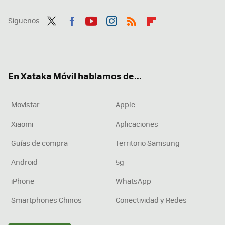
Síguenos
Twit
Fac
You
Inst
RSS
Flip
ter
ebo
tub
agr
boa
ok
e
am
rd
En Xataka Móvil hablamos de...
Movistar
Apple
Xiaomi
Aplicaciones
Guías de compra
Territorio Samsung
Android
5g
iPhone
WhatsApp
Smartphones Chinos
Conectividad y Redes