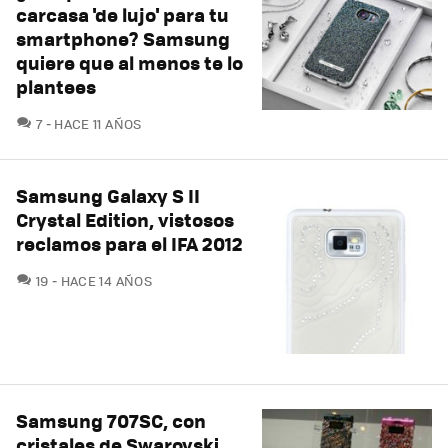
carcasa 'de lujo' para tu
smartphone? Samsung
quiere que al menos te lo
plantees
COMENTARIOS
7
HACE 11 AÑOS
Samsung Galaxy S II
Crystal Edition, vistosos
reclamos para el IFA 2012
COMENTARIOS
19
HACE 14 AÑOS
Samsung 707SC, con
cristales de Swarovski