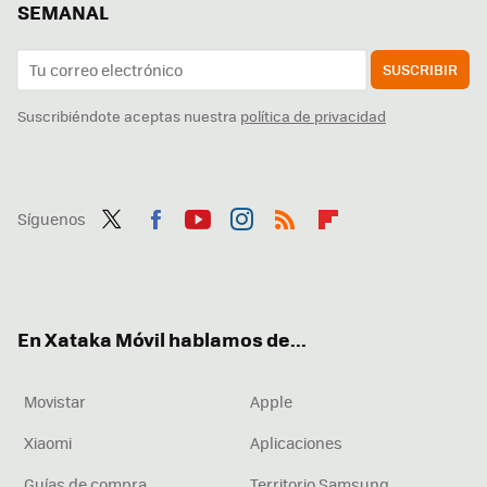
SEMANAL
SUSCRIBIR
Suscribiéndote aceptas nuestra
política de privacidad
Síguenos
Twit
Fac
You
Inst
RSS
Flip
ter
ebo
tub
agr
boa
ok
e
am
rd
En Xataka Móvil hablamos de...
Movistar
Apple
Xiaomi
Aplicaciones
Guías de compra
Territorio Samsung