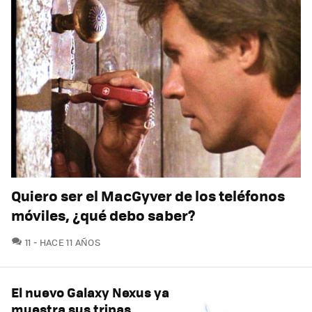
Quiero ser el MacGyver de los teléfonos
móviles, ¿qué debo saber?
COMENTARIOS
11
HACE 11 AÑOS
El nuevo Galaxy Nexus ya
muestra sus tripas