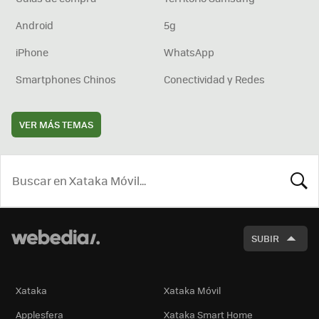
Android
5g
iPhone
WhatsApp
Smartphones Chinos
Conectividad y Redes
VER MÁS TEMAS
BUSCA
SUBIR
Xataka
Xataka Móvil
Applesfera
Xataka Smart Home