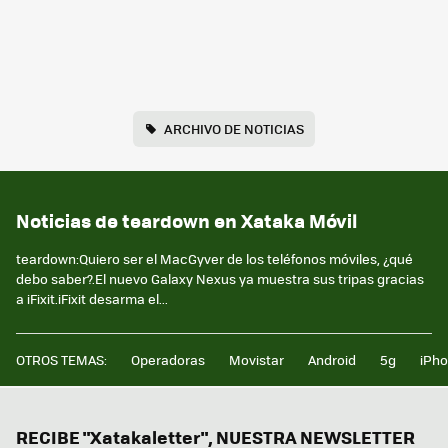
ARCHIVO DE NOTICIAS
Noticias de teardown en Xataka Móvil
teardown:Quiero ser el MacGyver de los teléfonos móviles, ¿qué
debo saber?.El nuevo Galaxy Nexus ya muestra sus tripas gracias
a iFixit.iFixit desarma el...
OTROS TEMAS:
Operadoras
Movistar
Android
5g
iPh
RECIBE "Xatakaletter", NUESTRA NEWSLETTER