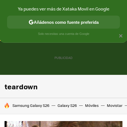
Ya puedes ver más de Xataka Movil en Google
CONECTIVIDAD
MÓVIL Y SOCIEDAD
APLICACIONES
COM
Añádenos como fuente preferida
Solo necesitas una cuenta de Google
×
teardown
HOY SE HABLA DE
Samsung Galaxy S26
Galaxy S26
Móviles
Movistar