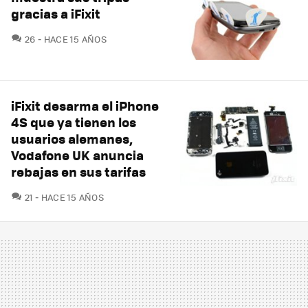
gracias a iFixit
COMENTARIOS
26
HACE 15 AÑOS
iFixit desarma el iPhone
4S que ya tienen los
usuarios alemanes,
Vodafone UK anuncia
rebajas en sus tarifas
COMENTARIOS
21
HACE 15 AÑOS