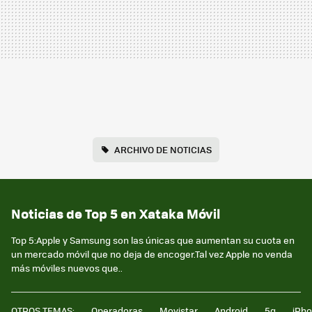
ARCHIVO DE NOTICIAS
Noticias de Top 5 en Xataka Móvil
Top 5:Apple y Samsung son las únicas que aumentan su cuota en
un mercado móvil que no deja de encoger.Tal vez Apple no venda
más móviles nuevos que..
OTROS TEMAS:
Operadoras
Movistar
Android
5g
iPh