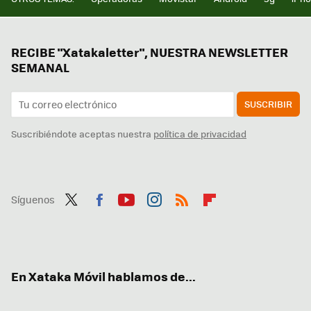
RECIBE "Xatakaletter", NUESTRA NEWSLETTER
SEMANAL
SUSCRIBIR
Suscribiéndote aceptas nuestra
política de privacidad
Síguenos
Twit
Fac
You
Inst
RSS
Flip
ter
ebo
tub
agr
boa
ok
e
am
rd
En Xataka Móvil hablamos de...