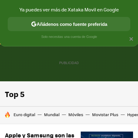
Ya puedes ver más de Xataka Movil en Google
CONECTIVIDAD
MÓVIL Y SOCIEDAD
APLICACIONES
COM
Añádenos como fuente preferida
Solo necesitas una cuenta de Google
×
Top 5
HOY SE HABLA DE
Euro digital
Mundial
Móviles
Movistar Plus
Hype
Apple y Samsung son las