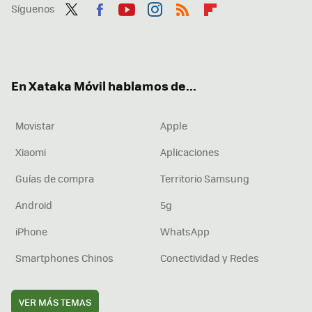
Síguenos
Twit
Fac
You
Inst
RSS
Flip
ter
ebo
tub
agr
boa
ok
e
am
rd
En Xataka Móvil hablamos de...
Movistar
Apple
Xiaomi
Aplicaciones
Guías de compra
Territorio Samsung
Android
5g
iPhone
WhatsApp
Smartphones Chinos
Conectividad y Redes
VER MÁS TEMAS