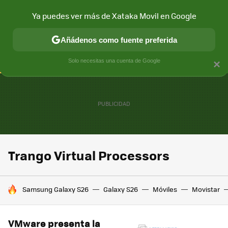
Ya puedes ver más de Xataka Movil en Google
CONECTIVIDAD
MÓVIL Y SOCIEDAD
APLICACIONES
COM
Añádenos como fuente preferida
Solo necesitas una cuenta de Google
×
Trango Virtual Processors
HOY SE HABLA DE
Samsung Galaxy S26
Galaxy S26
Móviles
Movistar
VMware presenta la