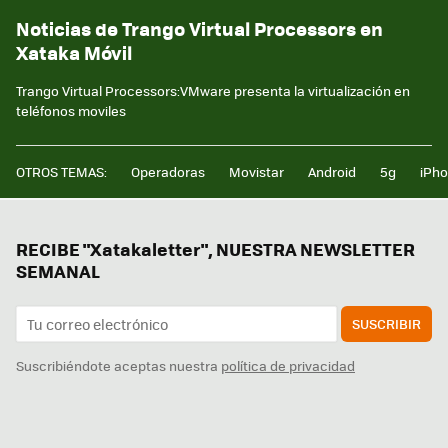
Noticias de Trango Virtual Processors en
Xataka Móvil
Trango Virtual Processors:VMware presenta la virtualización en
teléfonos moviles
OTROS TEMAS:
Operadoras
Movistar
Android
5g
iPh
RECIBE "Xatakaletter", NUESTRA NEWSLETTER
SEMANAL
SUSCRIBIR
Suscribiéndote aceptas nuestra
política de privacidad