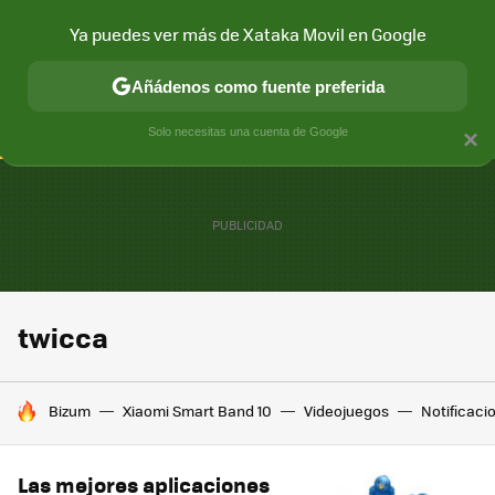
Ya puedes ver más de Xataka Movil en Google
CONECTIVIDAD
MÓVIL Y SOCIEDAD
APLICACIONES
COM
Añádenos como fuente preferida
Solo necesitas una cuenta de Google
×
twicca
HOY SE HABLA DE
Bizum
Xiaomi Smart Band 10
Videojuegos
Notificaci
Las mejores aplicaciones