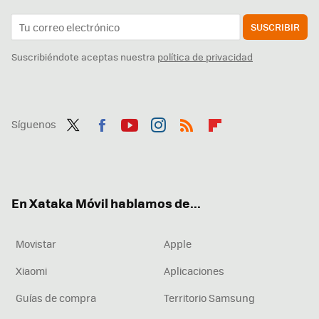
SUSCRIBIR
Suscribiéndote aceptas nuestra
política de privacidad
Síguenos
Twit
Fac
You
Inst
RSS
Flip
ter
ebo
tub
agr
boa
ok
e
am
rd
En Xataka Móvil hablamos de...
Movistar
Apple
Xiaomi
Aplicaciones
Guías de compra
Territorio Samsung