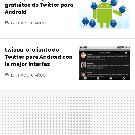
gratuitas de Twitter para
Android
COMENTARIOS
12
HACE 16 AÑOS
twicca, el cliente de
Twitter para Android con
la mejor interfaz
COMENTARIOS
13
HACE 16 AÑOS