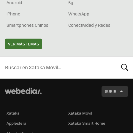
Android
5g
iPhone
WhatsApp
Smartphones Chinos
Conectividad y Redes
VER MÁS TEMAS
BUSCA
SUBIR
Xataka
Xataka Móvil
Applesfera
Xataka Smart Home