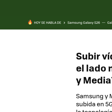
HOY SE HABLA DE
Samsung Galaxy S26
Ga
Subir v
el lado
y Media
Samsung y M
subida en 5G
la tecnología