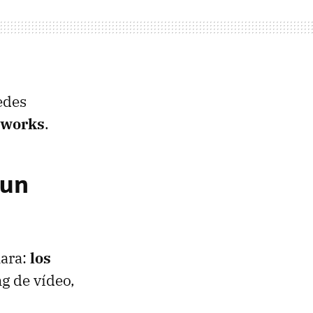
edes
tworks
.
 un
lara:
los
g de vídeo,