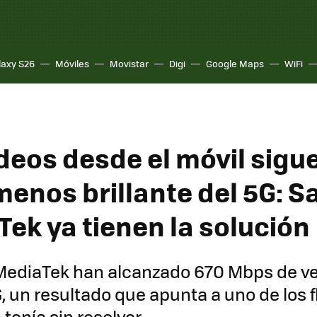
laxy S26
Móviles
Movistar
Digi
Google Maps
WiFi
ídeos desde el móvil sigu
 menos brillante del 5G:
Tek ya tienen la solución
ediaTek han alcanzado 670 Mbps de ve
, un resultado que apunta a uno de los 
 tenía sin resolver