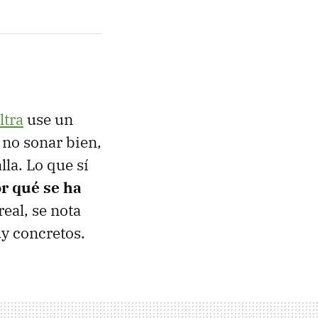
ltra
use un
 no sonar bien,
la. Lo que sí
r qué se ha
real, se nota
y concretos.