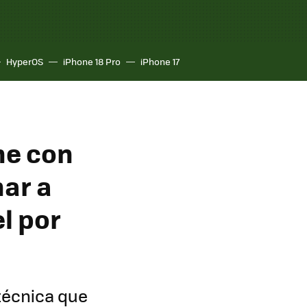
HyperOS
iPhone 18 Pro
iPhone 17
ne con
nar a
el por
 técnica que