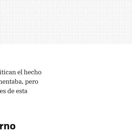
itican el hecho
omentaba, pero
es de esta
erno