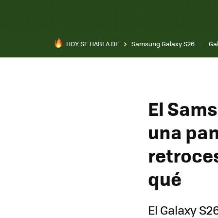
HOY SE HABLA DE
Samsung Galaxy S26
Ga
El Sams
una pan
retroces
qué
El Galaxy S2