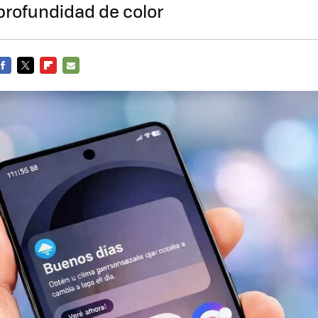
profundidad de color
FACEBOOK
TWITTER
FLIPBOARD
E-
MAIL