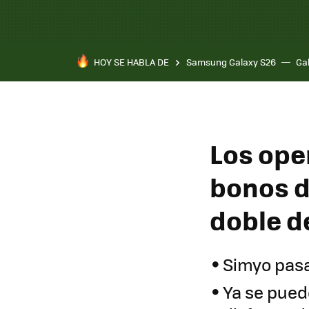
HOY SE HABLA DE
Samsung Galaxy S26
Ga
Los oper
bonos d
doble d
Simyo pasa
Ya se pued