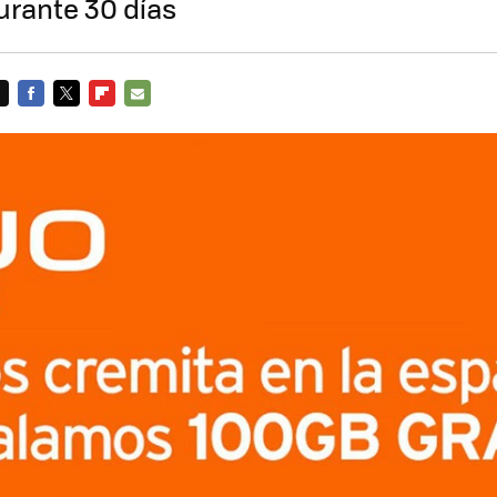
durante 30 días
FACEBOOK
TWITTER
FLIPBOARD
E-
MAIL