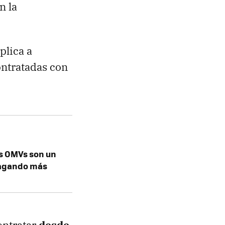
n la
plica a
contratadas con
as OMVs son un
pagando más
ontratar
desde