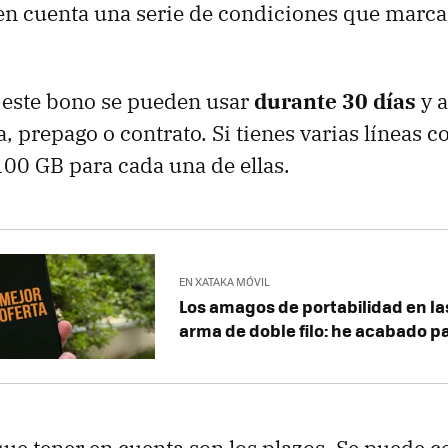
en cuenta una serie de condiciones que marca
 este bono se pueden usar
durante 30 días
y a
a, prepago o contrato. Si tienes varias líneas 
 100 GB para cada una de ellas.
EN XATAKA MÓVIL
Los amagos de portabilidad en l
arma de doble filo: he acabado 
que tener en cuenta son los plazos. Se puede c