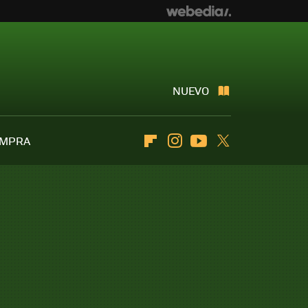
NUEVO
OMPRA
Flipboard
Instagram
Youtube
Twitter