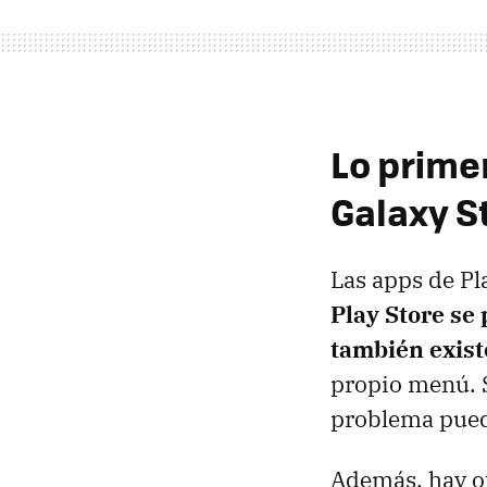
Lo primer
Galaxy S
Las apps de Pl
Play Store se
también exist
propio menú. S
problema puede
Además, hay o