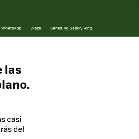
WhatsApp
Waze
Samsung Galaxy Ring
e las
plano.
as casi
rás del