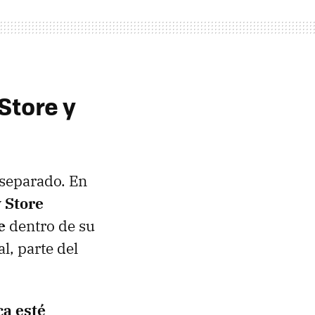
Store y
 separado. En
 Store
e
dentro de su
l, parte del
ca esté