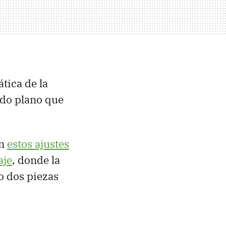
tica de la
undo plano que
en
estos ajustes
aje
, donde la
o dos piezas