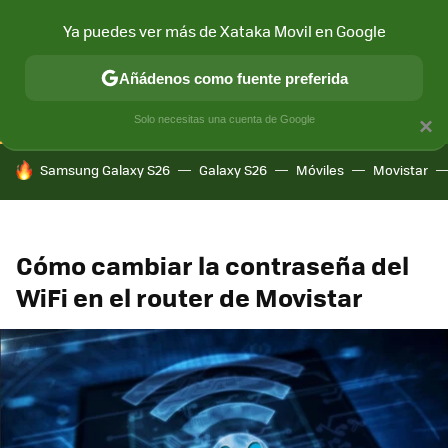
Ya puedes ver más de Xataka Movil en Google
CONECTIVIDAD
MÓVIL Y SOCIEDAD
APLICACIONES
COM
Añádenos como fuente preferida
Solo necesitas una cuenta de Google
×
HOY SE HABLA DE
Samsung Galaxy S26
Galaxy S26
Móviles
Movistar
Cómo cambiar la contraseña del
WiFi en el router de Movistar