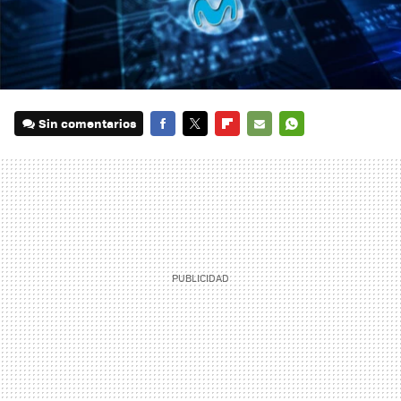
Sin comentarios
FACEBOOK
TWITTER
FLIPBOARD
E-
WHATSAPP
MAIL