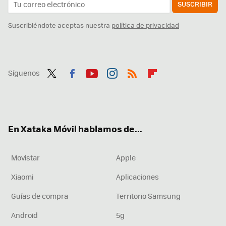
SUSCRIBIR
Suscribiéndote aceptas nuestra
política de privacidad
Síguenos
Twit
Fac
You
Inst
RSS
Flip
ter
ebo
tub
agr
boa
ok
e
am
rd
En Xataka Móvil hablamos de...
Movistar
Apple
Xiaomi
Aplicaciones
Guías de compra
Territorio Samsung
Android
5g