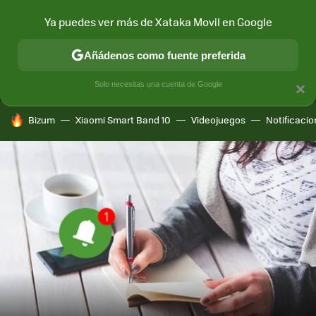
Ya puedes ver más de Xataka Movil en Google
MENÚ
NUEVO
Añádenos como fuente preferida
CONECTIVIDAD
MÓVIL Y SOCIEDAD
APLICACIONES
COM
Solo necesitas una cuenta de Google
×
HOY SE HABLA DE
Bizum
Xiaomi Smart Band 10
Videojuegos
Notificaci