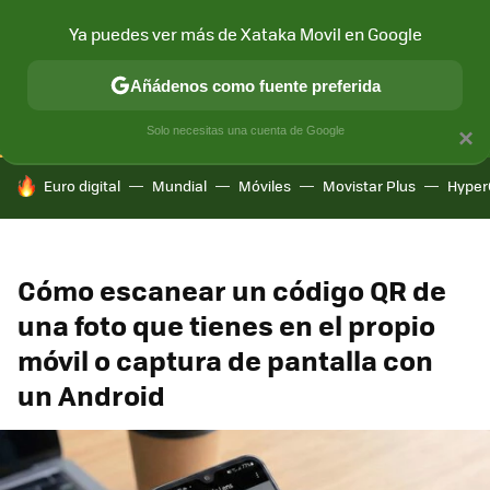
Ya puedes ver más de Xataka Movil en Google
CONECTIVIDAD
MÓVIL Y SOCIEDAD
APLICACIONES
COM
Añádenos como fuente preferida
Solo necesitas una cuenta de Google
×
HOY SE HABLA DE
Euro digital
Mundial
Móviles
Movistar Plus
Hyper
Cómo escanear un código QR de
una foto que tienes en el propio
móvil o captura de pantalla con
un Android