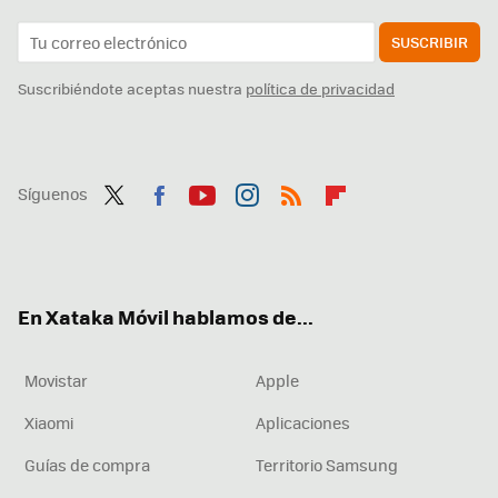
SUSCRIBIR
Suscribiéndote aceptas nuestra
política de privacidad
Síguenos
Twit
Fac
You
Inst
RSS
Flip
ter
ebo
tub
agr
boa
ok
e
am
rd
En Xataka Móvil hablamos de...
Movistar
Apple
Xiaomi
Aplicaciones
Guías de compra
Territorio Samsung