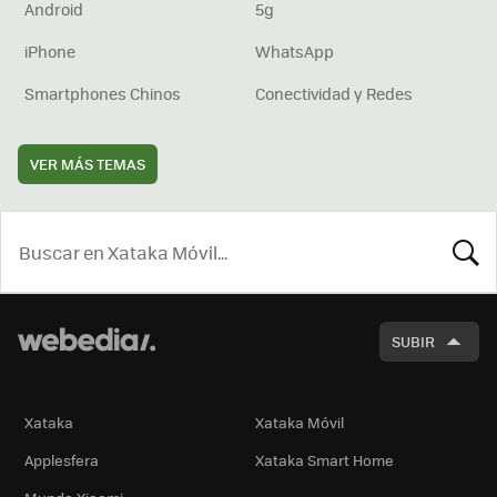
Android
5g
iPhone
WhatsApp
Smartphones Chinos
Conectividad y Redes
VER MÁS TEMAS
BUSCA
SUBIR
Xataka
Xataka Móvil
Applesfera
Xataka Smart Home