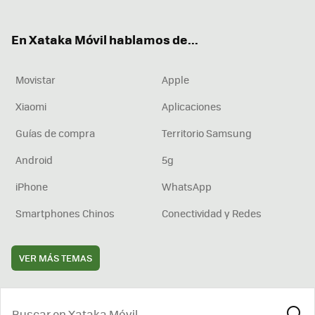
ter
ebo
tub
agr
boa
ok
e
am
rd
En Xataka Móvil hablamos de...
Movistar
Apple
Xiaomi
Aplicaciones
Guías de compra
Territorio Samsung
Android
5g
iPhone
WhatsApp
Smartphones Chinos
Conectividad y Redes
VER MÁS TEMAS