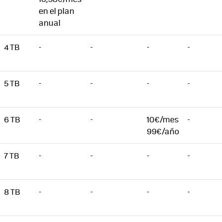
en el plan
anual
4 TB
-
-
-
-
5 TB
-
-
-
-
6 TB
-
-
10€/mes
-
99€/año
7 TB
-
-
-
-
8 TB
-
-
-
-