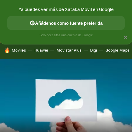
Ya puedes ver más de Xataka Movil en Google
CONECTIVIDAD
MÓVIL Y SOCIEDAD
APLICACIONES
COM
Añádenos como fuente preferida
Solo necesitas una cuenta de Google
×
HOY SE HABLA DE
Móviles
Huawei
Movistar Plus
Digi
Google Maps