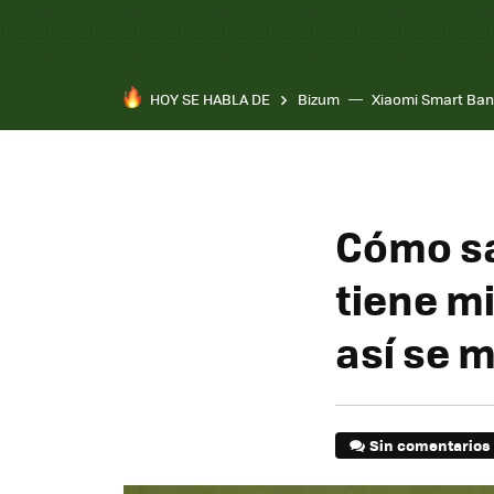
HOY SE HABLA DE
Bizum
Xiaomi Smart Ban
Cómo s
tiene mi
así se 
Sin comentarios