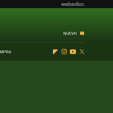
NUEVO
OMPRA
Flipboard
Instagram
Youtube
Twitter