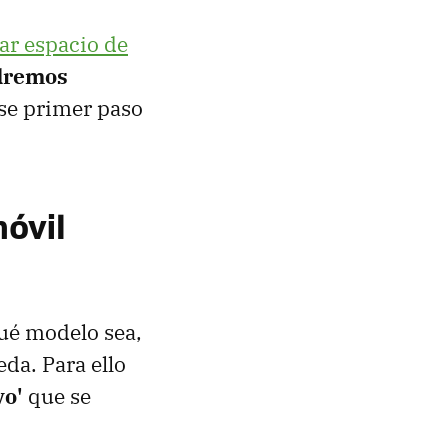
rar espacio de
odremos
ese primer paso
óvil
ué modelo sea,
da. Para ello
vo'
que se