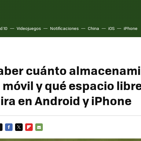
d 10
Videojuegos
Notificaciones
China
iOS
iPhone
aber cuánto almacenami
 móvil y qué espacio libr
mira en Android y iPhone
FACEBOOK
TWITTER
FLIPBOARD
E-