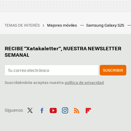
TEMAS DE INTERÉS
Mejores móviles
Samsung Galaxy S25
RECIBE "Xatakaletter", NUESTRA NEWSLETTER
SEMANAL
SUSCRIBIR
Suscribiéndote aceptas nuestra
política de privacidad
Síguenos
Twit
Fac
You
Inst
RSS
Flip
ter
ebo
tub
agr
boa