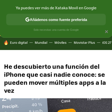
Ya puedes ver más de Xataka Movil en Google
CONECTIVIDAD
MÓVIL Y SOCIEDAD
APLICACIONES
COM
Añádenos como fuente preferida
Solo necesitas una cuenta de Google
×
HOY SE HABLA DE
Euro digital
Mundial
Móviles
Movistar Plus
iOS 27
He descubierto una función del
iPhone que casi nadie conoce: se
pueden mover múltiples apps a la
vez