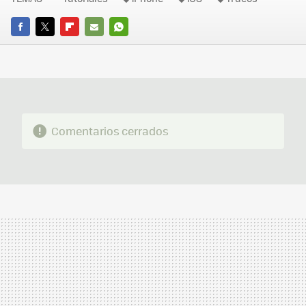
FACEBOOK
TWITTER
FLIPBOARD
E-
WHATSAPP
MAIL
Comentarios cerrados