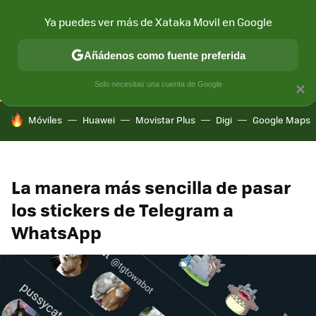
Ya puedes ver más de Xataka Movil en Google
CONECTIVIDAD
MÓVIL Y SOCIEDAD
APLICACIONES
COM
Añádenos como fuente preferida
Solo necesitas una cuenta de Google
×
HOY SE HABLA DE
Móviles
Huawei
Movistar Plus
Digi
Google Maps
La manera más sencilla de pasar
los stickers de Telegram a
WhatsApp