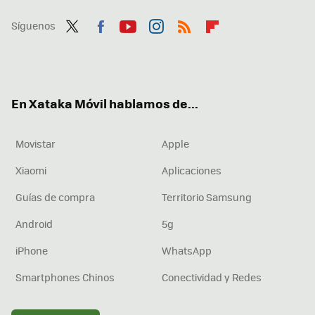
Síguenos
Twit
Fac
You
Inst
RSS
Flip
ter
ebo
tub
agr
boa
ok
e
am
rd
En Xataka Móvil hablamos de...
Movistar
Apple
Xiaomi
Aplicaciones
Guías de compra
Territorio Samsung
Android
5g
iPhone
WhatsApp
Smartphones Chinos
Conectividad y Redes