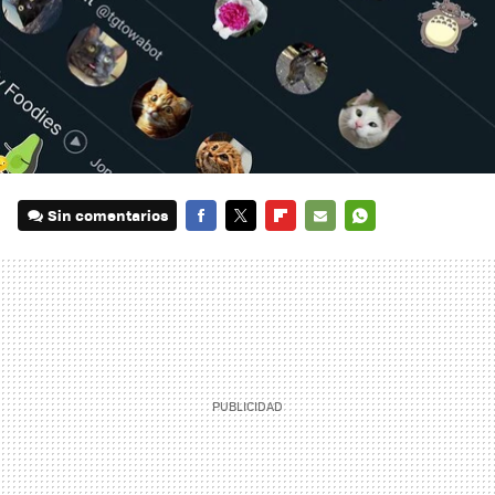
Sin comentarios
FACEBOOK
TWITTER
FLIPBOARD
E-
WHATSAPP
MAIL