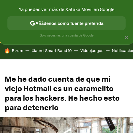
Ya puedes ver más de Xataka Movil en Google
CONECTIVIDAD
MÓVIL Y SOCIEDAD
APLICACIONES
COM
Añádenos como fuente preferida
Solo necesitas una cuenta de Google
×
HOY SE HABLA DE
Bizum
Xiaomi Smart Band 10
Videojuegos
Notificaci
Me he dado cuenta de que mi
viejo Hotmail es un caramelito
para los hackers. He hecho esto
para detenerlo