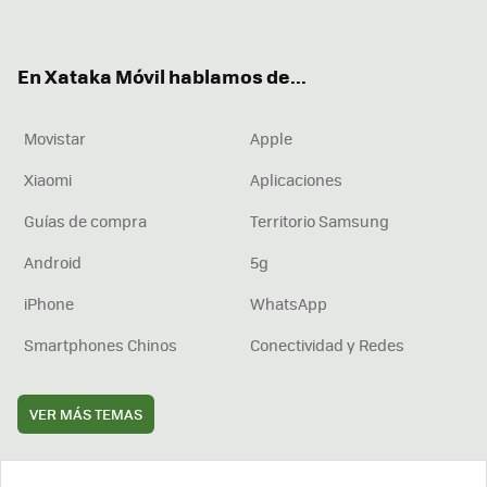
ter
ebo
tub
agr
boa
ok
e
am
rd
En Xataka Móvil hablamos de...
Movistar
Apple
Xiaomi
Aplicaciones
Guías de compra
Territorio Samsung
Android
5g
iPhone
WhatsApp
Smartphones Chinos
Conectividad y Redes
VER MÁS TEMAS