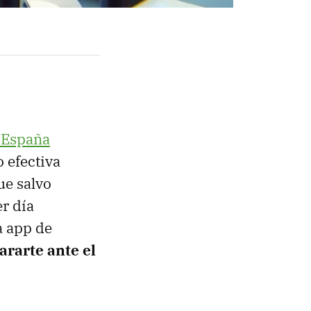
 España
 efectiva
ue salvo
r día
a app de
ararte ante el