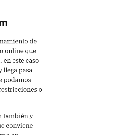
am
onamiento de
io online que
r
, en este caso
 llega pasa
ue podamos
estricciones o
m también y
que conviene
como en