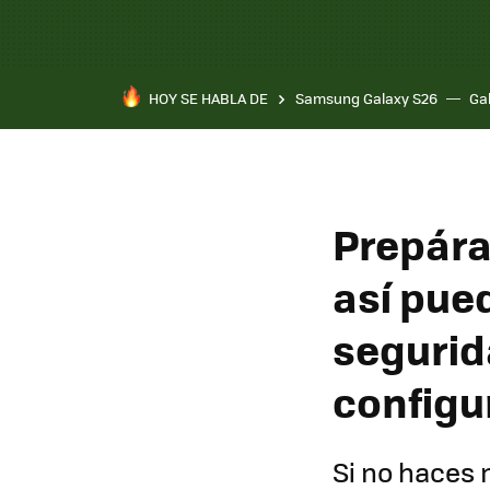
HOY SE HABLA DE
Samsung Galaxy S26
Ga
Prepára
así pue
segurid
configu
Si no haces 