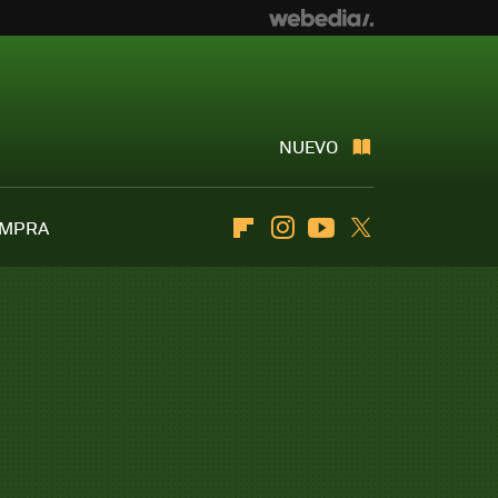
NUEVO
OMPRA
Flipboard
Instagram
Youtube
Twitter