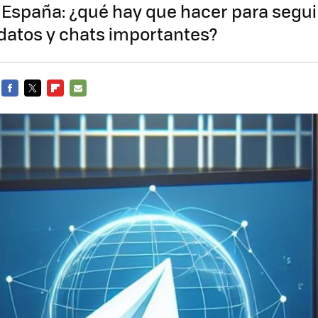
España: ¿qué hay que hacer para segui
datos y chats importantes?
FACEBOOK
TWITTER
FLIPBOARD
E-
MAIL