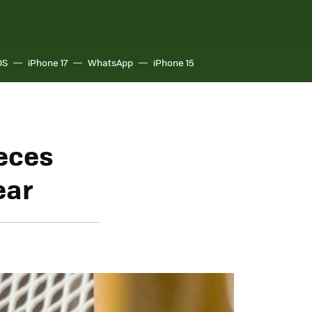
OS
iPhone 17
WhatsApp
iPhone 15
reces
ear