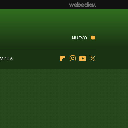
NUEVO
OMPRA
Flipboard
Instagram
Youtube
Twitter