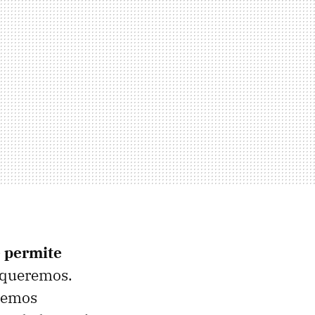
e permite
o queremos.
dremos