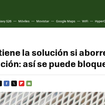
laxy S26
Móviles
Movistar
Google Maps
WiFi
Hyper
tiene la solución si abor
ción: así se puede bloqu
FACEBOOK
TWITTER
FLIPBOARD
E-
MAIL