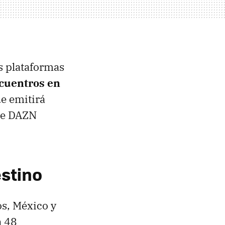
s plataformas
ncuentros en
ue emitirá
 de DAZN
estino
os, México y
n 48