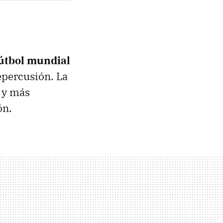
fútbol mundial
repercusión. La
, y más
ión.