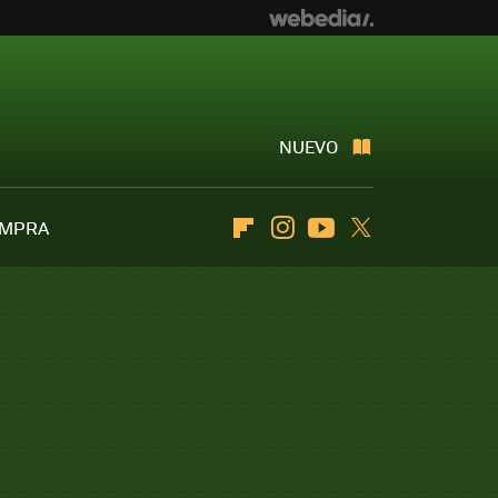
NUEVO
OMPRA
Flipboard
Instagram
Youtube
Twitter