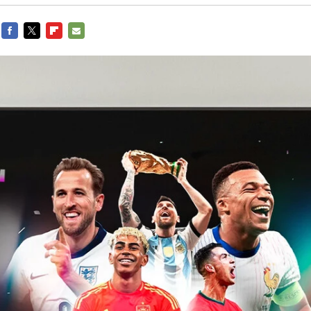
FACEBOOK
TWITTER
FLIPBOARD
E-
MAIL