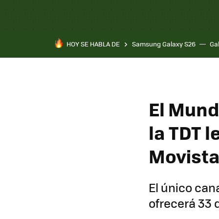
HOY SE HABLA DE
Samsung Galaxy S26
Ga
El Mund
la TDT l
Movista
El único can
ofrecerá 33 