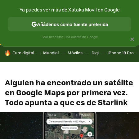
Ya puedes ver más de Xataka Movil en Google
CONECTIVIDAD
MÓVIL Y SOCIEDAD
APLICACIONES
COM
Añádenos como fuente preferida
Solo necesitas una cuenta de Google
×
HOY SE HABLA DE
Euro digital
Mundial
Móviles
Digi
iPhone 18 Pro
Alguien ha encontrado un satélite
en Google Maps por primera vez.
Todo apunta a que es de Starlink