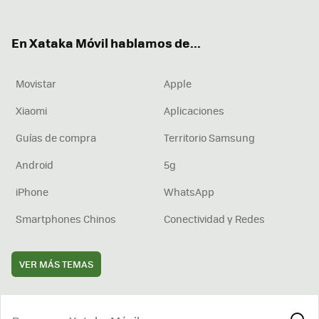
ter
ebo
tub
agr
boa
ok
e
am
rd
En Xataka Móvil hablamos de...
Movistar
Apple
Xiaomi
Aplicaciones
Guías de compra
Territorio Samsung
Android
5g
iPhone
WhatsApp
Smartphones Chinos
Conectividad y Redes
VER MÁS TEMAS