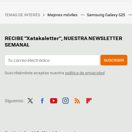
TEMAS DE INTERÉS
Mejores móviles
Samsung Galaxy S25
RECIBE "Xatakaletter", NUESTRA NEWSLETTER
SEMANAL
SUSCRIBIR
Suscribiéndote aceptas nuestra
política de privacidad
Síguenos
Twit
Fac
You
Inst
RSS
Flip
ter
ebo
tub
agr
boa
ok
e
am
rd