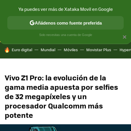
Ya puedes ver más de Xataka Movil en Google
CONECTIVIDAD
MÓVIL Y SOCIEDAD
APLICACIONES
COM
Añádenos como fuente preferida
Solo necesitas una cuenta de Google
×
HOY SE HABLA DE
Euro digital
Mundial
Móviles
Movistar Plus
Hyper
Vivo Z1 Pro: la evolución de la
gama media apuesta por selfies
de 32 megapíxeles y un
procesador Qualcomm más
potente