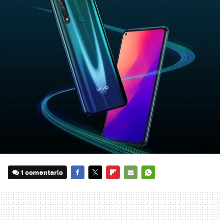
1 comentario
FACEBOOK
TWITTER
FLIPBOARD
E-
WHATSAPP
MAIL