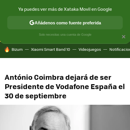
Ya puedes ver más de Xataka Movil en Google
CONECTIVIDAD
MÓVIL Y SOCIEDAD
APLICACIONES
COM
Añádenos como fuente preferida
Solo necesitas una cuenta de Google
×
HOY SE HABLA DE
Bizum
Xiaomi Smart Band 10
Videojuegos
Notificaci
António Coimbra dejará de ser
Presidente de Vodafone España el
30 de septiembre