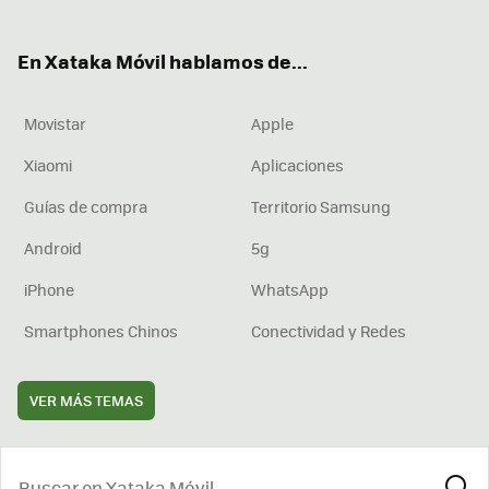
ter
ebo
tub
agr
boa
ok
e
am
rd
En Xataka Móvil hablamos de...
Movistar
Apple
Xiaomi
Aplicaciones
Guías de compra
Territorio Samsung
Android
5g
iPhone
WhatsApp
Smartphones Chinos
Conectividad y Redes
VER MÁS TEMAS