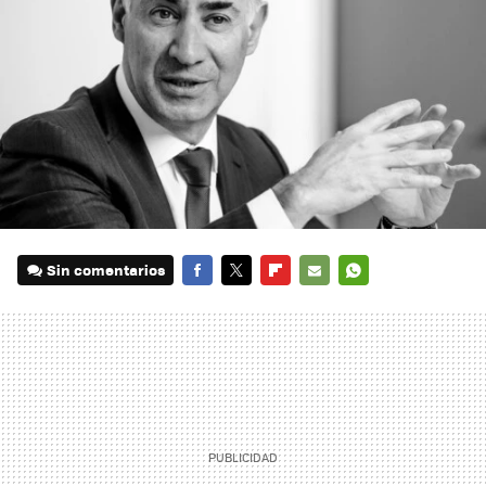
Sin comentarios
FACEBOOK
TWITTER
FLIPBOARD
E-
WHATSAPP
MAIL