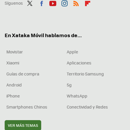
Síguenos
Twit
Fac
You
Inst
RSS
Flip
ter
ebo
tub
agr
boa
ok
e
am
rd
En Xataka Móvil hablamos de...
Movistar
Apple
Xiaomi
Aplicaciones
Guías de compra
Territorio Samsung
Android
5g
iPhone
WhatsApp
Smartphones Chinos
Conectividad y Redes
VER MÁS TEMAS