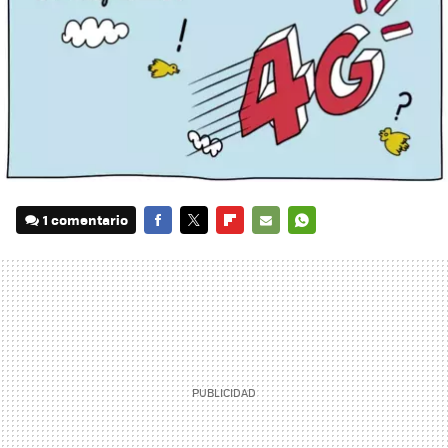
1 comentario
FACEBOOK
TWITTER
FLIPBOARD
E-
WHATSAPP
MAIL