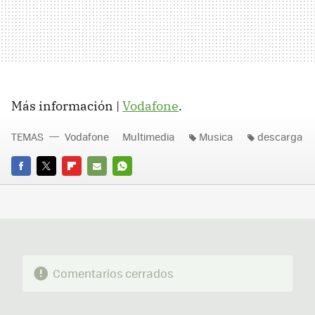
Más información |
Vodafone
.
TEMAS
Vodafone
Multimedia
Musica
descarga
FACEBOOK
TWITTER
FLIPBOARD
E-
WHATSAPP
MAIL
Comentarios cerrados