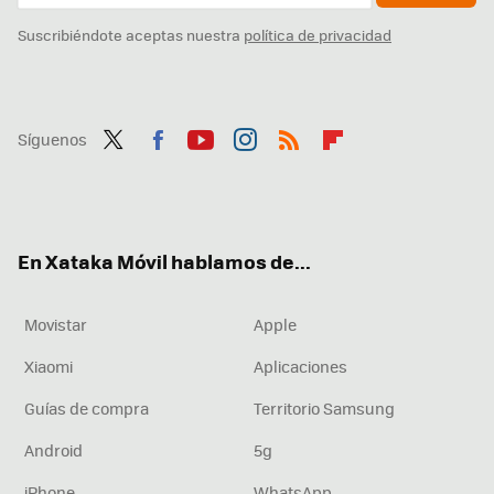
Suscribiéndote aceptas nuestra
política de privacidad
Síguenos
Twit
Fac
You
Inst
RSS
Flip
ter
ebo
tub
agr
boa
ok
e
am
rd
En Xataka Móvil hablamos de...
Movistar
Apple
Xiaomi
Aplicaciones
Guías de compra
Territorio Samsung
Android
5g
iPhone
WhatsApp