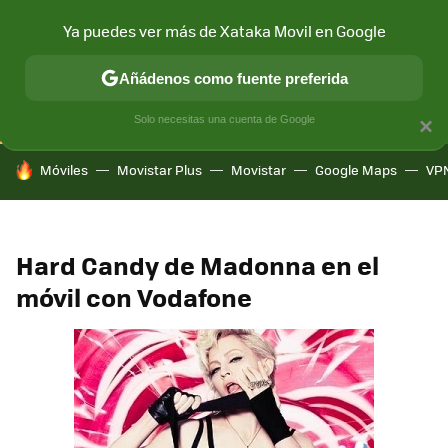
Ya puedes ver más de Xataka Movil en Google
CONECTIVIDAD
MÓVIL Y SOCIEDAD
APLICACIONES
COM
Añádenos como fuente preferida
Solo necesitas una cuenta de Google
×
HOY SE HABLA DE
Móviles
Movistar Plus
Movistar
Google Maps
VP
Hard Candy de Madonna en el
móvil con Vodafone