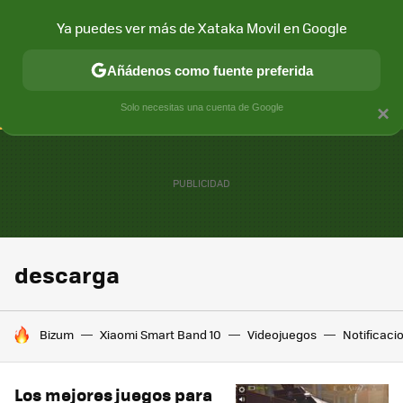
Ya puedes ver más de Xataka Movil en Google
CONECTIVIDAD
MÓVIL Y SOCIEDAD
APLICACIONES
COM
Añádenos como fuente preferida
Solo necesitas una cuenta de Google
×
descarga
HOY SE HABLA DE
Bizum
Xiaomi Smart Band 10
Videojuegos
Notificaci
Los mejores juegos para