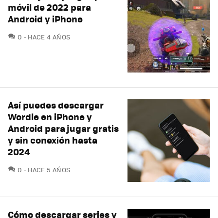
móvil de 2022 para
Android y iPhone
COMENTARIOS
0
HACE 4 AÑOS
Así puedes descargar
Wordle en iPhone y
Android para jugar gratis
y sin conexión hasta
2024
COMENTARIOS
0
HACE 5 AÑOS
Cómo descargar series y