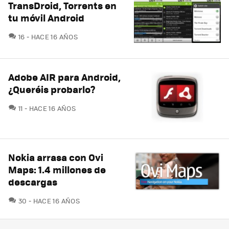
TransDroid, Torrents en
tu móvil Android
COMENTARIOS
16
HACE 16 AÑOS
Adobe AIR para Android,
¿Queréis probarlo?
COMENTARIOS
11
HACE 16 AÑOS
Nokia arrasa con Ovi
Maps: 1.4 millones de
descargas
COMENTARIOS
30
HACE 16 AÑOS