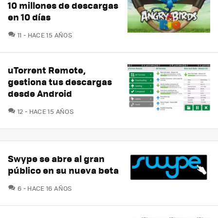
10 millones de descargas
en 10 días
COMENTARIOS
11
HACE 15 AÑOS
uTorrent Remote,
gestiona tus descargas
desde Android
COMENTARIOS
12
HACE 15 AÑOS
Swype se abre al gran
público en su nueva beta
COMENTARIOS
6
HACE 16 AÑOS