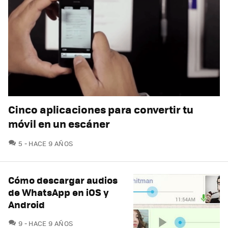
Cinco aplicaciones para convertir tu
móvil en un escáner
COMENTARIOS
5
HACE 9 AÑOS
Cómo descargar audios
de WhatsApp en iOS y
Android
COMENTARIOS
9
HACE 9 AÑOS