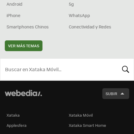
Android
5g
iPhone
WhatsApp
Smartphones Chinos
Conectividad y Redes
VER MÁS TEMAS
BUSCA
SUBIR
Xataka
Xataka Móvil
Applesfera
Xataka Smart Home