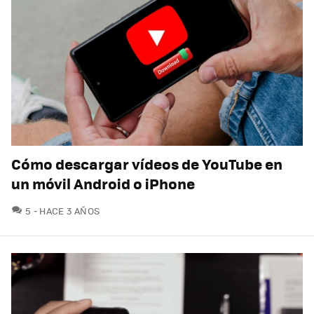
Cómo descargar vídeos de YouTube en
un móvil Android o iPhone
COMENTARIOS
5
HACE 3 AÑOS