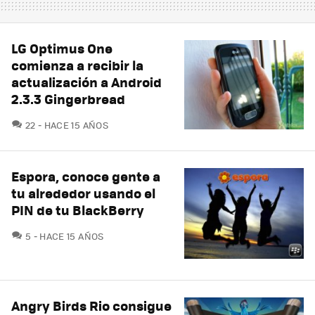
LG Optimus One
comienza a recibir la
actualización a Android
2.3.3 Gingerbread
COMENTARIOS
22
HACE 15 AÑOS
Espora, conoce gente a
tu alrededor usando el
PIN de tu BlackBerry
COMENTARIOS
5
HACE 15 AÑOS
Angry Birds Rio consigue