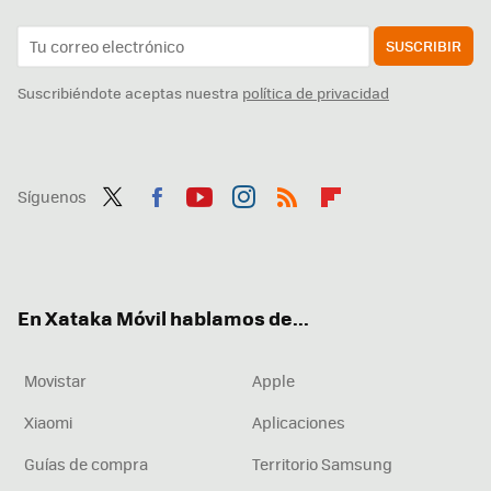
SUSCRIBIR
Suscribiéndote aceptas nuestra
política de privacidad
Síguenos
Twit
Fac
You
Inst
RSS
Flip
ter
ebo
tub
agr
boa
ok
e
am
rd
En Xataka Móvil hablamos de...
Movistar
Apple
Xiaomi
Aplicaciones
Guías de compra
Territorio Samsung