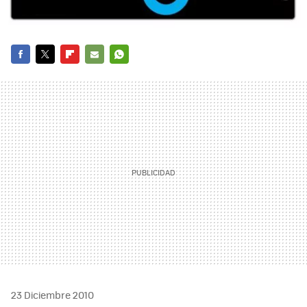
FACEBOOK
TWITTER
FLIPBOARD
E-
WHATSAPP
MAIL
23 Diciembre 2010