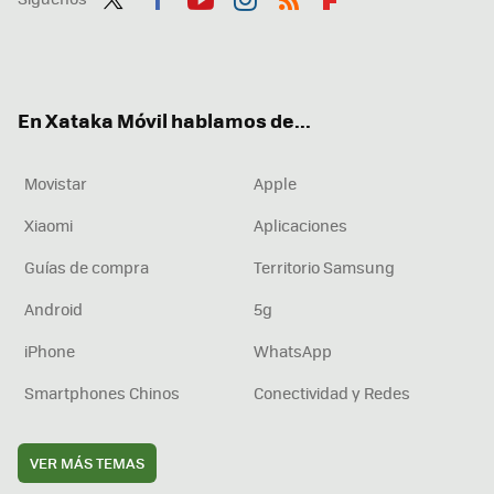
Twit
Fac
You
Inst
RSS
Flip
ter
ebo
tub
agr
boa
ok
e
am
rd
En Xataka Móvil hablamos de...
Movistar
Apple
Xiaomi
Aplicaciones
Guías de compra
Territorio Samsung
Android
5g
iPhone
WhatsApp
Smartphones Chinos
Conectividad y Redes
VER MÁS TEMAS