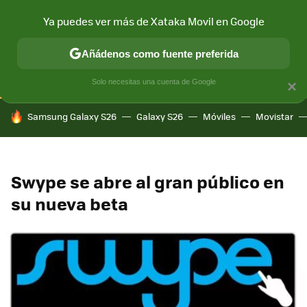
Ya puedes ver más de Xataka Movil en Google
CONECTIVIDAD
MÓVIL Y SOCIEDAD
APLICACIONES
COM
Añádenos como fuente preferida
Solo necesitas una cuenta de Google
×
HOY SE HABLA DE
Samsung Galaxy S26
Galaxy S26
Móviles
Movistar
Swype se abre al gran público en
su nueva beta