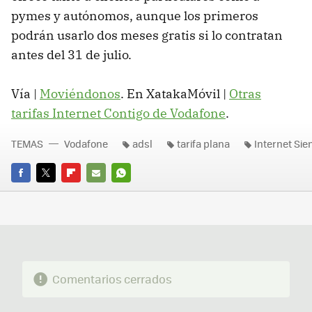
pymes y autónomos, aunque los primeros
podrán usarlo dos meses gratis si lo contratan
antes del 31 de julio.
Vía |
Moviéndonos
. En XatakaMóvil |
Otras
tarifas Internet Contigo de Vodafone
.
TEMAS
Vodafone
adsl
tarifa plana
Internet Si
FACEBOOK
TWITTER
FLIPBOARD
E-
WHATSAPP
MAIL
Comentarios cerrados