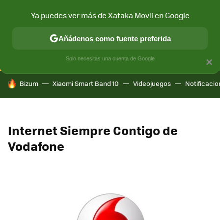
Ya puedes ver más de Xataka Movil en Google
CONECTIVIDAD
MÓVIL Y SOCIEDAD
APLICACIONES
COM
Añádenos como fuente preferida
Solo necesitas una cuenta de Google
×
HOY SE HABLA DE
Bizum
Xiaomi Smart Band 10
Videojuegos
Notificaci
Internet Siempre Contigo de
Vodafone