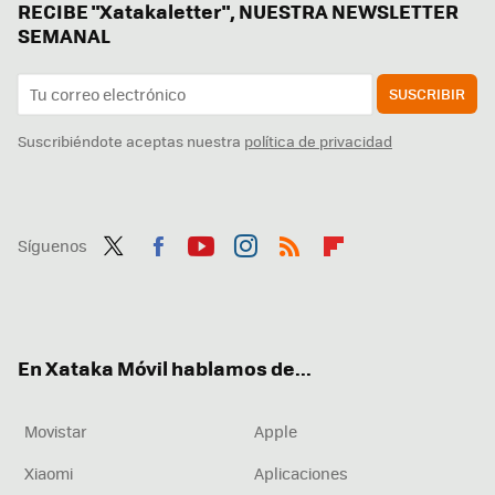
RECIBE "Xatakaletter", NUESTRA NEWSLETTER
SEMANAL
SUSCRIBIR
Suscribiéndote aceptas nuestra
política de privacidad
Síguenos
Twit
Fac
You
Inst
RSS
Flip
ter
ebo
tub
agr
boa
ok
e
am
rd
En Xataka Móvil hablamos de...
Movistar
Apple
Xiaomi
Aplicaciones