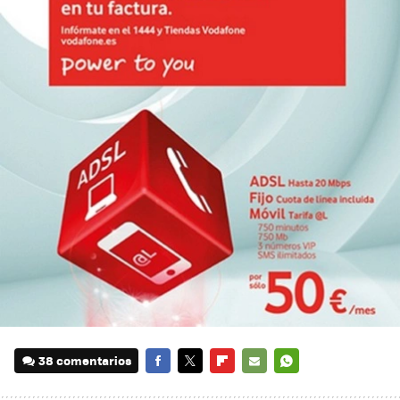
38 comentarios
FACEBOOK
TWITTER
FLIPBOARD
E-
WHATSAPP