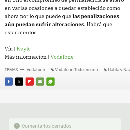
en varias ocasiones a quedar establecido como
ahora por lo que puede que
las penalizaciones
aún puedan sufrir alteraciones
. Habrá que
estar atentos.
Vía |
Kuyle
Más información |
Vodafone
TEMAS
Vodafone
Vodafone Todo en uno
Habla y Nav
FACEBOOK
TWITTER
FLIPBOARD
E-
WHATSAPP
MAIL
Comentarios cerrados