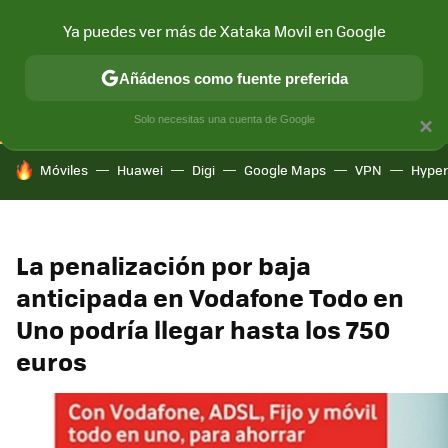
Ya puedes ver más de Xataka Movil en Google
CONECTIVIDAD
MÓVIL Y SOCIEDAD
APLICACIONES
COM
Añádenos como fuente preferida
Solo necesitas una cuenta de Google
×
HOY SE HABLA DE
Móviles
Huawei
Digi
Google Maps
VPN
Hype
La penalización por baja
anticipada en Vodafone Todo en
Uno podría llegar hasta los 750
euros