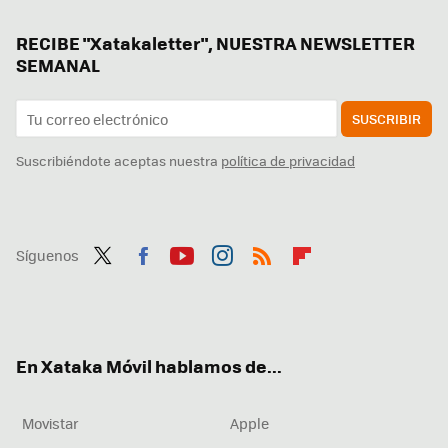
RECIBE "Xatakaletter", NUESTRA NEWSLETTER
SEMANAL
SUSCRIBIR
Suscribiéndote aceptas nuestra
política de privacidad
Síguenos
Twit
Fac
You
Inst
RSS
Flip
ter
ebo
tub
agr
boa
ok
e
am
rd
En Xataka Móvil hablamos de...
Movistar
Apple