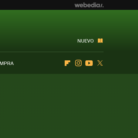
NUEVO
OMPRA
Flipboard
Instagram
Youtube
Twitter