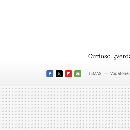
Curioso, ¿verd
TEMAS
Vodafone
FACEBOOK
TWITTER
FLIPBOARD
E-
MAIL