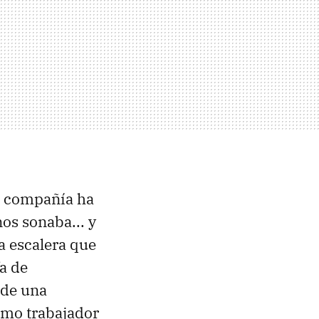
ma compañía ha
os sonaba... y
a escalera que
a de
 de una
omo trabajador