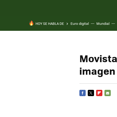
HOY SE HABLA DE
Euro digital
Mundial
Movista
imagen 
FACEBOOK
TWITTER
FLIPBOARD
E-
MAIL