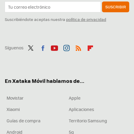
SUSCRIBIR
Suscribiéndote aceptas nuestra
política de privacidad
Síguenos
Twit
Fac
You
Inst
RSS
Flip
ter
ebo
tub
agr
boa
ok
e
am
rd
En Xataka Móvil hablamos de...
Movistar
Apple
Xiaomi
Aplicaciones
Guías de compra
Territorio Samsung
Android
5g