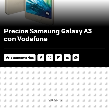
Precios Samsung Galaxy A3
con Vodafone
5 comentarios
FACEBOOK
TWITTER
FLIPBOARD
E-
WHATSAPP
MAIL