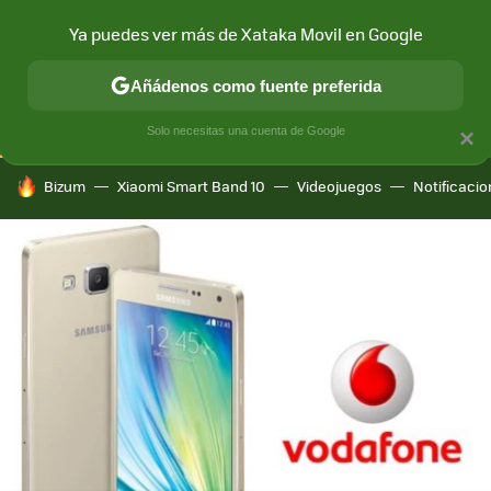
Ya puedes ver más de Xataka Movil en Google
CONECTIVIDAD
MÓVIL Y SOCIEDAD
APLICACIONES
COM
Añádenos como fuente preferida
Solo necesitas una cuenta de Google
×
HOY SE HABLA DE
Bizum
Xiaomi Smart Band 10
Videojuegos
Notificaci