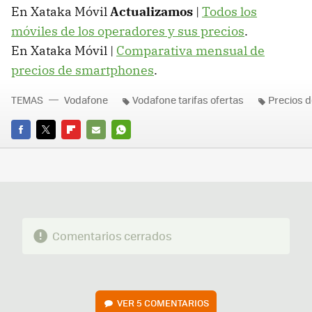
En Xataka Móvil
Actualizamos
|
Todos los
móviles de los operadores y sus precios
.
En Xataka Móvil |
Comparativa mensual de
precios de smartphones
.
TEMAS
Vodafone
Vodafone tarifas ofertas
Precios d
FACEBOOK
TWITTER
FLIPBOARD
E-
WHATSAPP
MAIL
Comentarios cerrados
VER
5 COMENTARIOS