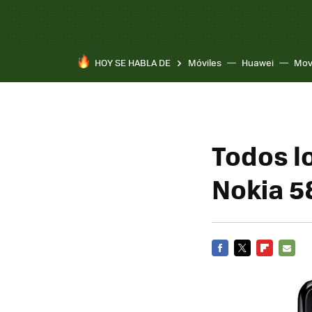
HOY SE HABLA DE
Móviles
Huawei
Mov
Todos l
Nokia 5
FACEBOOK
TWITTER
FLIPBOARD
E-
MAIL