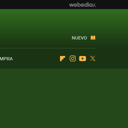
NUEVO
OMPRA
Flipboard
Instagram
Youtube
Twitter