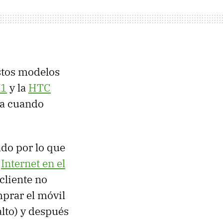
stos modelos
1
y la
HTC
ra cuando
do por lo que
e
Internet en el
cliente no
mprar el móvil
alto) y después