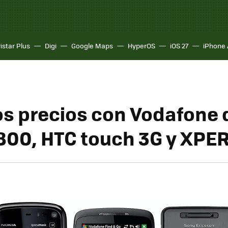
istar Plus
Digi
Google Maps
HyperOS
iOS 27
iPhone 
os precios con Vodafone 
800, HTC touch 3G y XPER